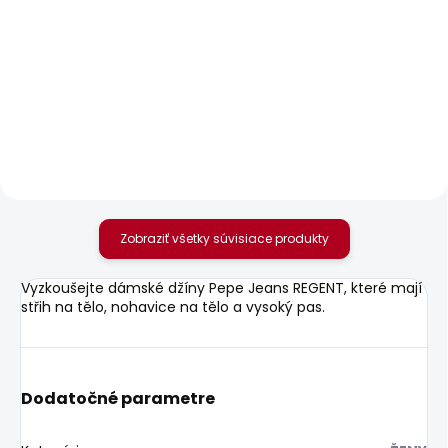
SKLADOM
SKLADOM
Dámské tričko MAE
Dámské tričko
BLOOM
20,85 €
22,58 €
Zobraziť všetky súvisiace produkty
Vyzkoušejte dámské džíny Pepe Jeans REGENT, které mají
střih na tělo, nohavice na tělo a vysoký pas.
Dodatočné parametre