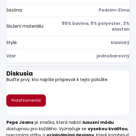
Sezóna
:
Podzim-Zima
89% bavlna, 8% polyester, 3%
Složení materiálu
:
elastan
Style
:
klasický
Vzor
:
jednobarevný
Diskusia
Buďte prvý, kto napíše príspevok k tejto položke.
Pridať komentár
Pepe Jeans
je značka, která nabízí
luxusní módu
dostupnou pro každého. Vyznačuje se
vysokou kvalitou
,
precizními střihy a
originálními designy
, které kombinují