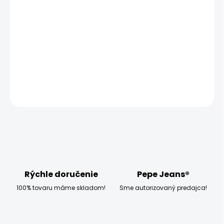
−
+
Pridať do košíka
Modelka měří 173 cm, váží 54 kg a má na sobě velikost
W28 L32
DETAILNÉ INFORMÁCIE
OPÝTAŤ SA
STRÁŽIŤ
Rýchle doručenie
Pepe Jeans®
100% tovaru máme skladom!
Sme autorizovaný predajca!