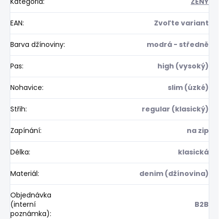
Kategória
:
ŽENY
EAN
:
Zvoľte variant
Barva džínoviny
:
modrá - středně
Pas
:
high (vysoký)
Nohavice
:
slim (úzké)
Střih
:
regular (klasický)
Zapínání
:
na zip
Délka
:
klasická
Materiál
:
denim (džínovina)
Objednávka
(interní
B2B
poznámka)
: