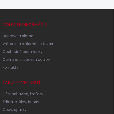
Z
á
p
DÔLEŽITÉ INFORMÁCIE
ä
t
Doprava a platba
i
Vrátenie a reklamácia tovaru
e
Obchodné podmienky
Ochrana osobných údajov
Kontakty
TABUĽKY VEĽKOSTÍ
Rifle, nohavice, kraťasy
Tričká, mikiny, bundy
Obuv, opasky