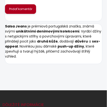
Pridať komentár
Salsa Jeans
je prémiová portugalská značka, známá
svými
unikátními denimovými kolekcemi
. Vyrábí džíny
s netypickými střihy a povrchovými úpravami, které
přinášejí pocit jako
druhá kůže
, dodávají
důvěru
a
sex-
appeal
. Novinkou jsou dámské
push-up džíny
, které
zpevňují a tvarují hýždě, přičemž zachovávají štíhlý
vzhled.
Z
á
p
DÔLEŽITÉ INFORMÁCIE