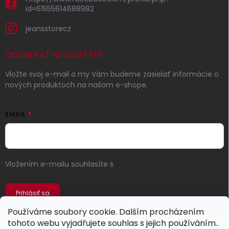
id=61555614688982
jeansstorecz
ODOBERAŤ NEWSLETTER
Vložte svoj e-mail a my Vám budeme zasielať informácie o
nových produktoch na našom e-shope.
EMAIL
Vložením e-mailu souhlasíte s
podmínkami ochrany
osobních údajů
Prihlásiť sa
Používáme soubory cookie. Dalším procházením
tohoto webu vyjadřujete souhlas s jejich používáním..