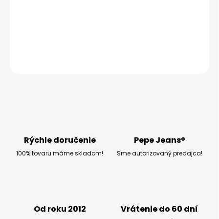
MOŽNOSTI DORUČENIA
−
+
Pridať do košíka
OPÝTAŤ SA
STRÁŽIŤ
Rýchle doručenie
Pepe Jeans®
100% tovaru máme skladom!
Sme autorizovaný predajca!
Od roku 2012
Vrátenie do 60 dní