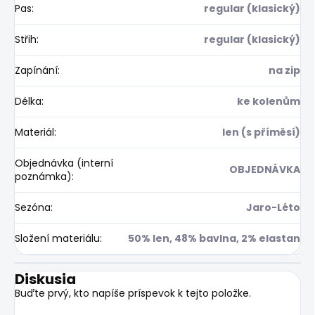
Pas
:
regular (klasický)
Střih
:
regular (klasický)
Zapínání
:
na zip
Délka
:
ke kolenům
Materiál
:
len (s příměsí)
Objednávka (interní
OBJEDNÁVKA
poznámka)
:
Sezóna
:
Jaro-Léto
Složení materiálu
:
50% len, 48% bavlna, 2% elastan
Diskusia
Buďte prvý, kto napíše príspevok k tejto položke.