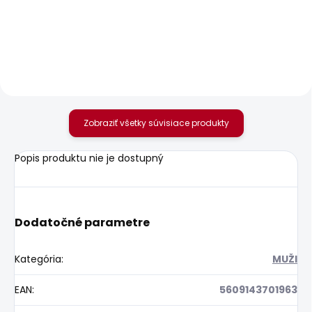
Pánské džíny SLIM
Pánské tričko
JEANS HATCH FS
SEASONAL LOGO
OCEAN BLUE
FANTASY 3
77,92 €
20,92 €
Zobraziť všetky súvisiace produkty
Popis produktu nie je dostupný
Dodatočné parametre
Kategória
:
MUŽI
EAN
:
5609143701963