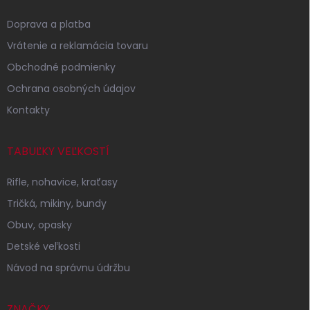
ä
t
Doprava a platba
i
Vrátenie a reklamácia tovaru
e
Obchodné podmienky
Ochrana osobných údajov
Kontakty
TABUĽKY VEĽKOSTÍ
Rifle, nohavice, kraťasy
Tričká, mikiny, bundy
Obuv, opasky
Detské veľkosti
Návod na správnu údržbu
ZNAČKY