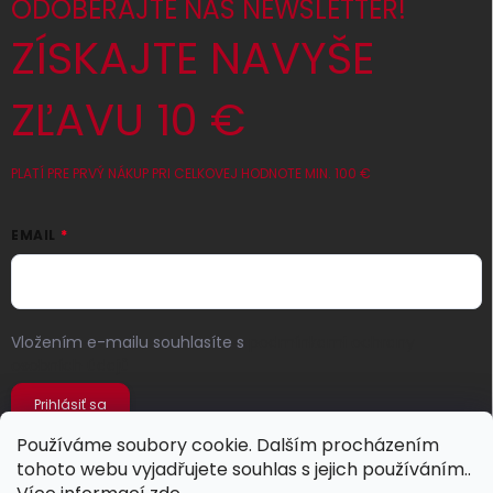
ODOBERAJTE NÁŠ NEWSLETTER!
ZÍSKAJTE NAVYŠE
ZĽAVU 10 €
PLATÍ PRE PRVÝ NÁKUP PRI CELKOVEJ HODNOTE MIN. 100 €
EMAIL
Vložením e-mailu souhlasíte s
podmínkami ochrany
osobních údajů
Prihlásiť sa
Používáme soubory cookie. Dalším procházením
tohoto webu vyjadřujete souhlas s jejich používáním..