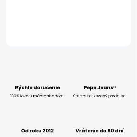
MOŽNOSTI DORUČENIA
−
+
Pridať do košíka
OPÝTAŤ SA
STRÁŽIŤ
Rýchle doručenie
Pepe Jeans®
100% tovaru máme skladom!
Sme autorizovaný predajca!
Od roku 2012
Vrátenie do 60 dní