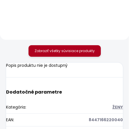
Dámské kraťasy
Dámské tričko MILLIE
REGULAR SHORT LW
25,14 €
SIOUXIE
42,94 €
Zobraziť všetky súvisiace produkty
Popis produktu nie je dostupný
Dodatočné parametre
Kategória
:
ŽENY
EAN
:
8447166220040