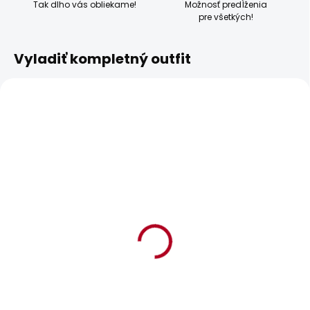
Tak dlho vás obliekame!
Možnosť predĺženia
pre všetkých!
Vyladiť kompletný outfit
BESTSELLER
SKLADOM
SKLADOM