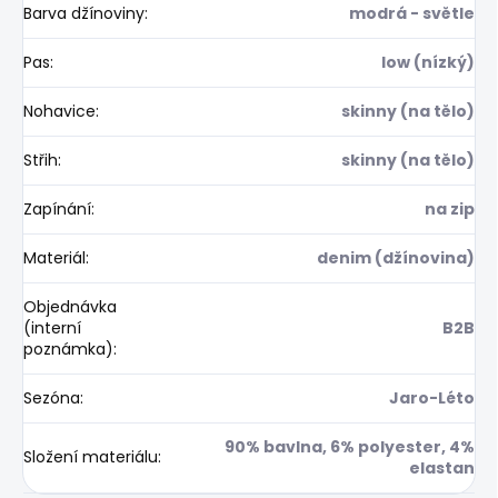
Barva džínoviny
:
modrá - světle
Pas
:
low (nízký)
Nohavice
:
skinny (na tělo)
Střih
:
skinny (na tělo)
Zapínání
:
na zip
Materiál
:
denim (džínovina)
Objednávka
(interní
B2B
poznámka)
:
Sezóna
:
Jaro-Léto
90% bavlna, 6% polyester, 4%
Složení materiálu
:
elastan