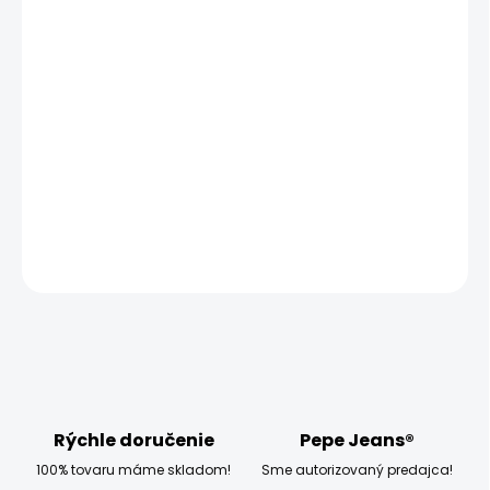
MOŽNOSTI
DORUČENIA
−
+
Pridať do košíka
Model měří 186 cm, váží 80 kg a má na sobě velikost W32
L34
DETAILNÉ INFORMÁCIE
OPÝTAŤ SA
STRÁŽIŤ
Rýchle doručenie
Pepe Jeans®
100% tovaru máme skladom!
Sme autorizovaný predajca!