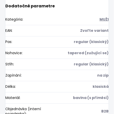
Dodatočné parametre
Kategória
:
MUŽI
EAN
:
Zvoľte variant
Pas
:
regular (klasický)
Nohavice
:
tapered (zužující se)
Střih
:
regular (klasický)
Zapínání
:
na zip
Délka
:
klasická
Materiál
:
bavlna (s příměsí)
Objednávka (interní
B2B
poznámka)
: