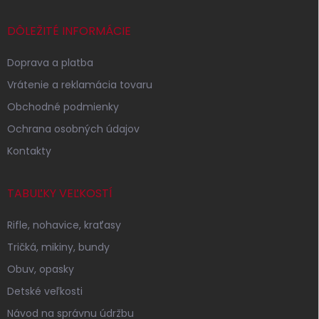
á
p
DÔLEŽITÉ INFORMÁCIE
ä
t
Doprava a platba
i
Vrátenie a reklamácia tovaru
e
Obchodné podmienky
Ochrana osobných údajov
Kontakty
TABUĽKY VEĽKOSTÍ
Rifle, nohavice, kraťasy
Tričká, mikiny, bundy
Obuv, opasky
Detské veľkosti
Návod na správnu údržbu