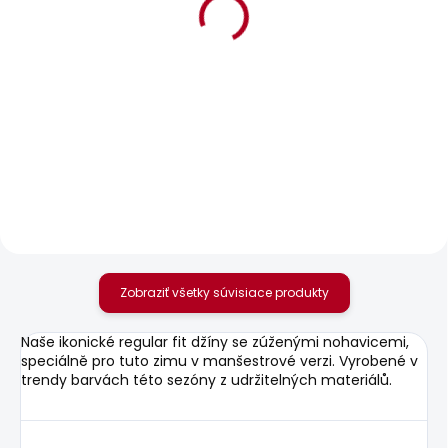
BESTSELLER
SKLADOM
SKLADOM
Pánské džíny
Pánská mikina GEO
TAPERED JEANS
CREW SMALL LOGO
STANLEY
35,28 €
69,36 €
Zobraziť všetky súvisiace produkty
Naše ikonické regular fit džíny se zúženými nohavicemi,
speciálně pro tuto zimu v manšestrové verzi. Vyrobené v
trendy barvách této sezóny z udržitelných materiálů.