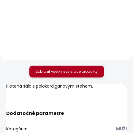
SKLADOM
SKLADOM
Pánské džíny
Pánský svetr ANDRE V
STRAIGHT JEANS
NECK
CASH SUMMER
35,39 €
77,92 €
Zobraziť všetky súvisiace produkty
Pletená šála s polokardiganovým stehem.
Dodatočné parametre
Kategória
:
MUŽI