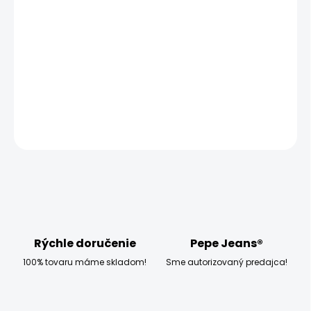
MOŽNOSTI
DORUČENIA
−
+
Pridať do košíka
DETAILNÉ INFORMÁCIE
OPÝTAŤ SA
STRÁŽIŤ
Rýchle doručenie
Pepe Jeans®
100% tovaru máme skladom!
Sme autorizovaný predajca!