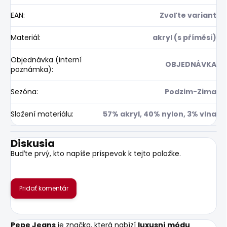
EAN
:
Zvoľte variant
Materiál
:
akryl (s příměsí)
Objednávka (interní
OBJEDNÁVKA
poznámka)
:
Sezóna
:
Podzim-Zima
Složení materiálu
:
57% akryl, 40% nylon, 3% vlna
Diskusia
Buďte prvý, kto napíše príspevok k tejto položke.
Pridať komentár
Pepe Jeans
je značka, která nabízí
luxusní módu