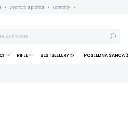
u
Doprava a platba
Kontakty
Hľadať
CI
RIFLE
BESTSELLERY ✨
POSLEDNÁ ŠANCA 
enia
ZNAČKA:
PEPE JEANS
173,05 €
107,
Jednotková
ZVOĽTE VARIANT
cena: