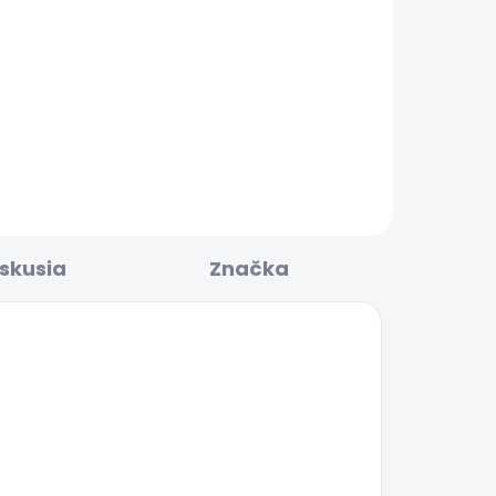
BESTSELLER
LADOM
SKLADOM
RY
Pánské džíny SLIM
GYMDIGO JEANS TRACK
77,68 €
iskusia
Značka