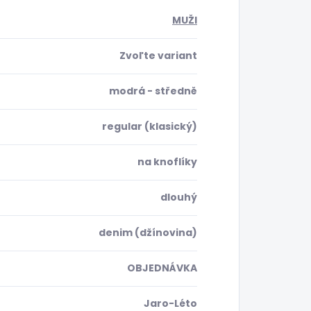
MUŽI
Zvoľte variant
modrá - středně
regular (klasický)
na knoflíky
dlouhý
denim (džínovina)
OBJEDNÁVKA
Jaro-Léto