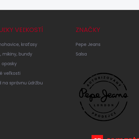
UĽKY VEĽKOSTÍ
ZNAČKY
 nohavice, kraťasy
Pepe Jeans
á, mikiny, bundy
Salsa
 opasky
é veľkosti
 na správnu údržbu