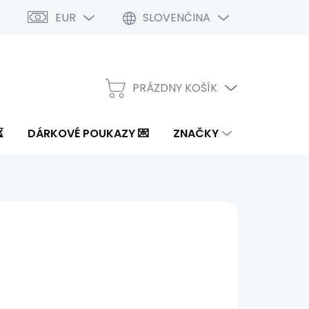
EUR
SLOVENČINA
PRÁZDNY KOŠÍK
NÁKUPNÝ
KOŠÍK
⏳
DÁRKOVÉ POUKAZY 💌
ZNAČKY
52 €