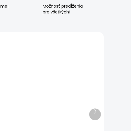
ame!
Možnosť predĺženia
pre všetkých!
Ďalší
produkt