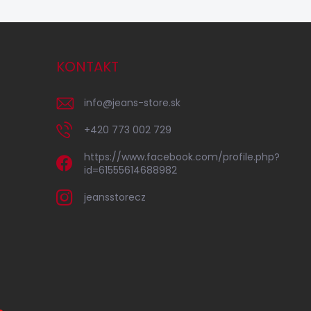
KONTAKT
info
@
jeans-store.sk
+420 773 002 729
https://www.facebook.com/profile.php?
id=61555614688982
jeansstorecz