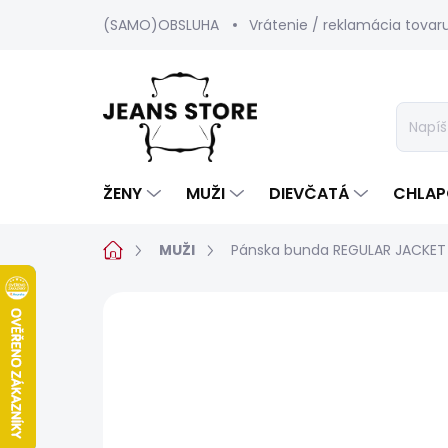
Prejsť
(SAMO)OBSLUHA
Vrátenie / reklamácia tovar
na
obsah
ŽENY
MUŽI
DIEVČATÁ
CHLAP
Domov
MUŽI
Pánska bunda REGULAR JACKET
1 hodnotenie
Podrobnosti hodnot
SALECODE:SRPEN:15:%