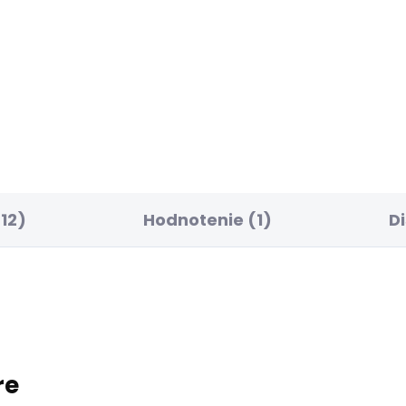
BESTSELLER
SKLADOM
SK
ské džíny HATCH
Pánské džíny FINSBU
85 €
77,07 €
12)
Hodnotenie (1)
D
re