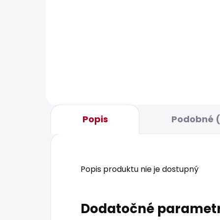
SKLADOM
Pánské tričko SEASONAL
Pán
LOGO FANTASY 3
88,
20,85 €
Popis
Podobné (
Popis produktu nie je dostupný
Dodatočné paramet