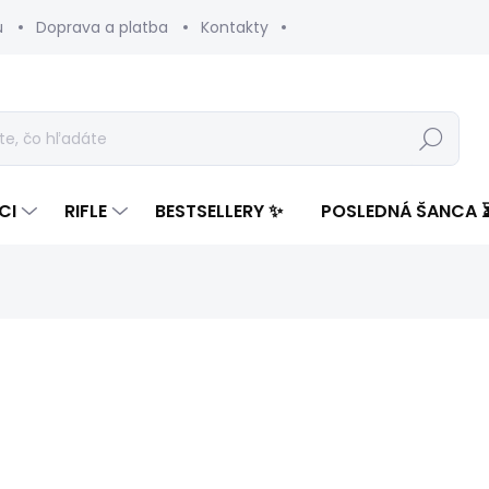
u
Doprava a platba
Kontakty
Hľadať
CI
RIFLE
BESTSELLERY ✨
POSLEDNÁ ŠANCA 
notenia
ZNAČKA:
PEPE JEANS
61,78 €
35,94
Jednotková
ZVOĽTE VARIANT
cena: