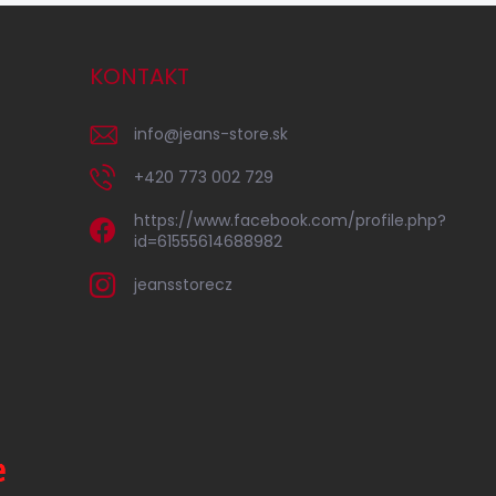
KONTAKT
info
@
jeans-store.sk
+420 773 002 729
https://www.facebook.com/profile.php?
id=61555614688982
jeansstorecz