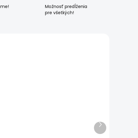
ame!
Možnosť predĺženia
pre všetkých!
Ďalší
produkt