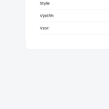
Style
:
Výstřih
:
Vzor
: