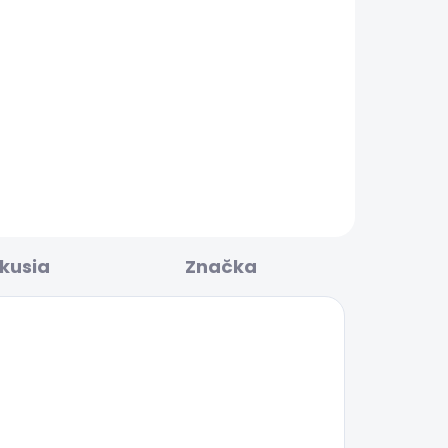
LADOM
SKLADOM
Dámské kraťasy
 UP
REGULAR SHORT HW
MARY DESTROY
45,29 €
skusia
Značka