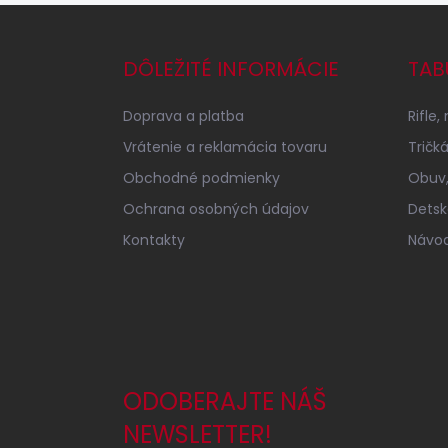
Z
á
p
DÔLEŽITÉ INFORMÁCIE
TAB
ä
t
Doprava a platba
Rifle,
i
e
Vrátenie a reklamácia tovaru
Tričk
Obchodné podmienky
Obuv,
Ochrana osobných údajov
Detsk
Kontakty
Návod
ODOBERAJTE NÁŠ
NEWSLETTER!