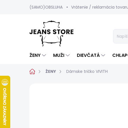
Prejsť
(SAMO)OBSLUHA
Vrátenie / reklamácia tovar
na
obsah
ŽENY
MUŽI
DIEVČATÁ
CHLAP
Domov
ŽENY
Dámske tričko VIVITH
Neohodnotené
Podrobnosti hod
SALECODE:SRPEN:15:%