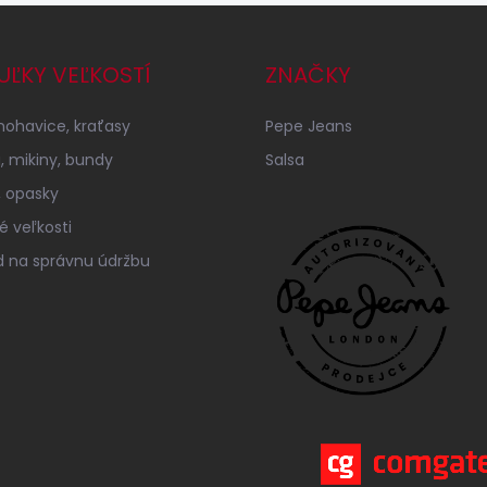
UĽKY VEĽKOSTÍ
ZNAČKY
 nohavice, kraťasy
Pepe Jeans
á, mikiny, bundy
Salsa
 opasky
é veľkosti
 na správnu údržbu