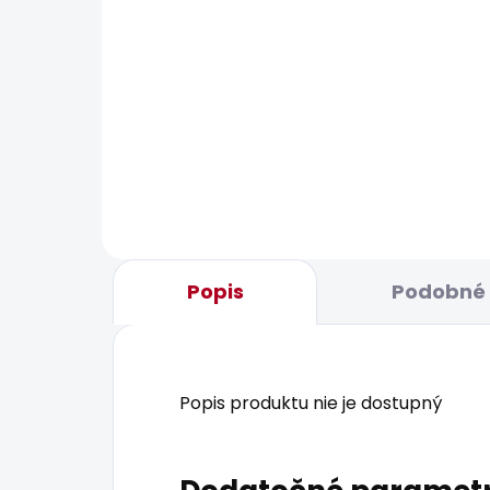
BESTS
SKLADOM
Dámské kraťasy
Dám
RELAXED SHORT MW
88,
SIOUXIE
56,79 €
Popis
Podobné 
Popis produktu nie je dostupný