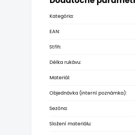
Dodatočné paramet
Kategória
:
EAN
:
Střih
:
Délka rukávu
:
Materiál
:
Objednávka (interní poznámka)
:
Sezóna
:
Složení materiálu
: