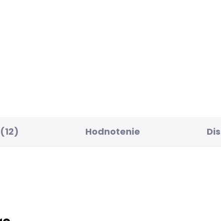
ELLER
BESTSELLER
SKLADOM
SK
ské džíny VENUS
Dámské džíny SLIM
JEANS MW GEN PUSH
85 €
69,36 €
(12)
Hodnotenie
Di