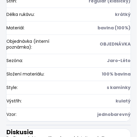
Střih
:
regular (klasický)
Délka rukávu
:
krátký
Materiál
:
bavlna (100%)
Objednávka (interní
OBJEDNÁVKA
poznámka)
:
Sezóna
:
Jaro-Léto
Složení materiálu
:
100% bavlna
Style
:
s kamínky
Výstřih
:
kulatý
Vzor
:
jednobarevný
Diskusia