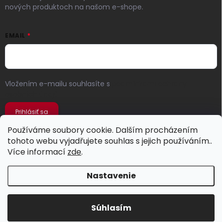
nových produktoch na našom e-shope.
EMAIL
Vložením e-mailu souhlasíte s
podmínkami ochrany
osobních údajů
Prihlásiť sa
Používáme soubory cookie. Dalším procházením
tohoto webu vyjadřujete souhlas s jejich používáním..
Více informací
zde
.
Nastavenie
Copyright 2026
Jeans Store
. Všetky práva vyhradené.
Súhlasím
Vytvoril Shoptet