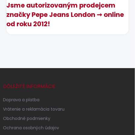
Jsme autorizovaným prodejcem
značky Pepe Jeans London ➞ online
od roku 2012!
Z
á
p
DÔLEŽITÉ INFORMÁCIE
ä
t
Doprava a platba
i
Vrátenie a reklamácia tovaru
e
Obchodné podmienky
Ochrana osobných údajov