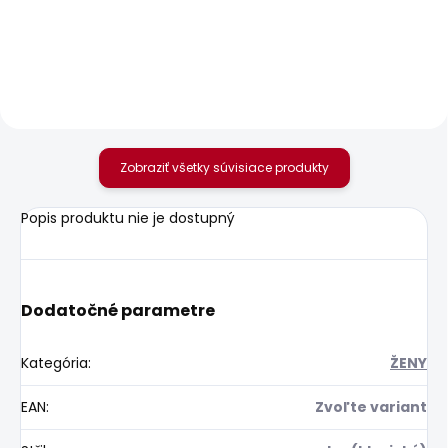
BRENDA STRIPED
20,92 €
18,19 €
Zobraziť všetky súvisiace produkty
Popis produktu nie je dostupný
Dodatočné parametre
Kategória
:
ŽENY
EAN
:
Zvoľte variant