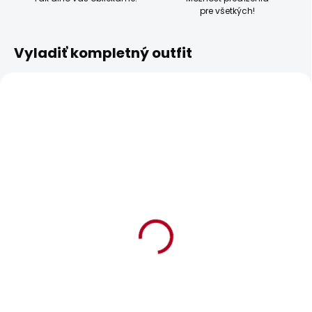
pre všetkých!
Vyladiť kompletný outfit
BESTSELLER
SKLADOM
SKLADOM
Dámské tričko
Dámské tričko MAE