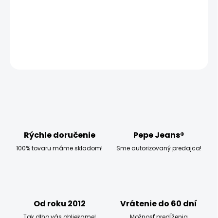
−
+
Pridať do košíka
OPÝTAŤ SA
STRÁŽIŤ
Rýchle doručenie
Pepe Jeans®
100% tovaru máme skladom!
Sme autorizovaný predajca!
Od roku 2012
Vrátenie do 60 dní
Tak dlho vás obliekame!
Možnosť predĺženia