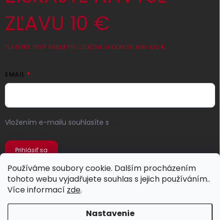
ZĽAVU 10 €
PLATÍ PRE PRVÝ NÁKUP PRI CELKOVEJ HODNOTE MIN. 100 €
EMAIL
Vložením e-mailu souhlasíte s
podmínkami ochrany
osobních údajů
Prihlásiť sa
Používáme soubory cookie. Dalším procházením
tohoto webu vyjadřujete souhlas s jejich používáním..
Více informací
zde
.
Nastavenie