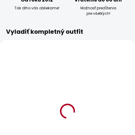
Tak dlho vás obliekame!
Možnosť predĺženia
pre všetkých!
Vyladiť kompletný outfit
BESTSELLER
SKLADOM
SKLADOM