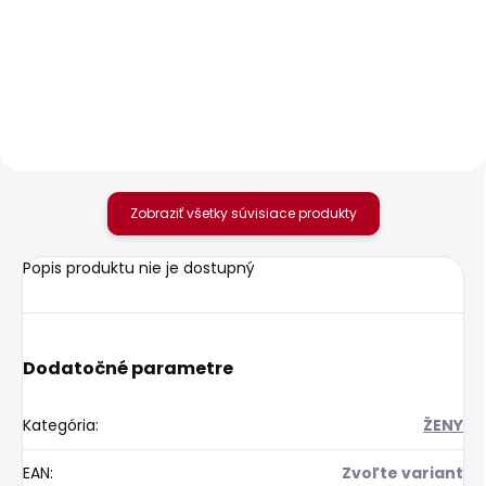
Dámské džíny VENUS
Dámské tričko MILLIE
89,05 €
25,20 €
Zobraziť všetky súvisiace produkty
Popis produktu nie je dostupný
Dodatočné parametre
Kategória
:
ŽENY
EAN
:
Zvoľte variant