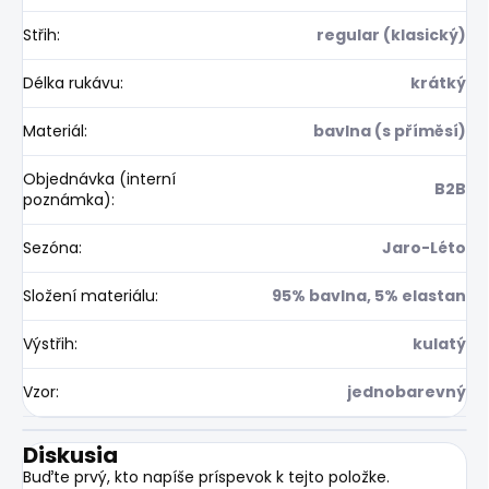
Střih
:
regular (klasický)
Délka rukávu
:
krátký
Materiál
:
bavlna (s příměsí)
Objednávka (interní
B2B
poznámka)
:
Sezóna
:
Jaro-Léto
Složení materiálu
:
95% bavlna, 5% elastan
Výstřih
:
kulatý
Vzor
:
jednobarevný
Diskusia
Buďte prvý, kto napíše príspevok k tejto položke.