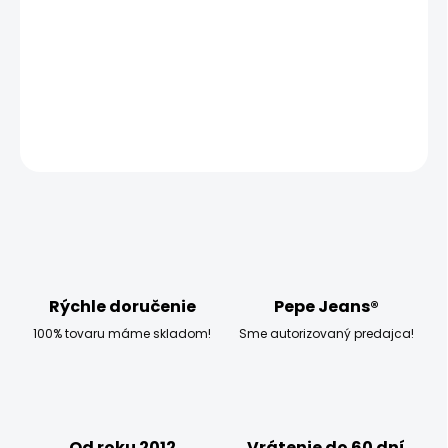
MOŽNOSTI DORUČENIA
−
+
Pridať do košíka
OPÝTAŤ SA
STRÁŽIŤ
Rýchle doručenie
Pepe Jeans®
100% tovaru máme skladom!
Sme autorizovaný predajca!
Od roku 2012
Vrátenie do 60 dní