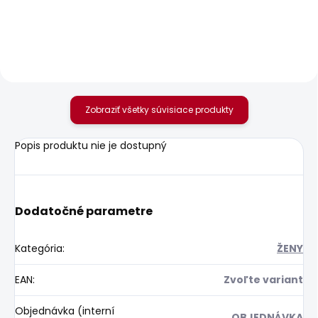
Dámské džíny SLIM
Dámské tričko MAE
JEANS LW VENUS
20,85 €
77,68 €
Zobraziť všetky súvisiace produkty
Popis produktu nie je dostupný
Dodatočné parametre
Kategória
:
ŽENY
EAN
:
Zvoľte variant
Objednávka (interní
OBJEDNÁVKA