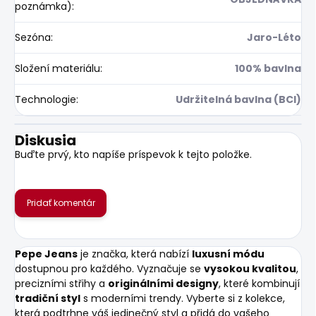
poznámka)
:
Sezóna
:
Jaro-Léto
Složení materiálu
:
100% bavlna
Technologie
:
Udržitelná bavlna (BCI)
Diskusia
Buďte prvý, kto napíše príspevok k tejto položke.
Pridať komentár
Pepe Jeans
je značka, která nabízí
luxusní módu
dostupnou pro každého. Vyznačuje se
vysokou kvalitou
,
precizními střihy a
originálními designy
, které kombinují
tradiční styl
s moderními trendy. Vyberte si z kolekce,
která podtrhne váš jedinečný styl a přidá do vašeho