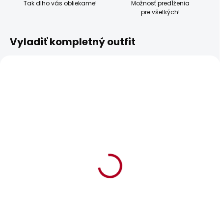
Tak dlho vás obliekame!
Možnosť predĺženia
pre všetkých!
Vyladiť kompletný outfit
BESTSELLER
SKLADOM
SKLADOM