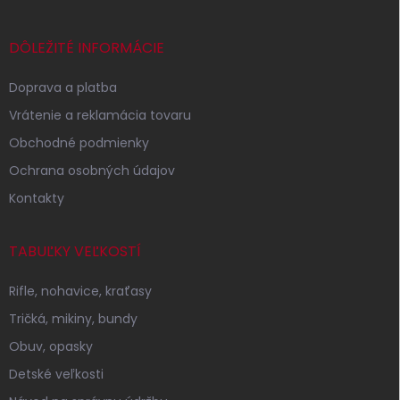
Z
á
p
DÔLEŽITÉ INFORMÁCIE
ä
t
Doprava a platba
i
Vrátenie a reklamácia tovaru
e
Obchodné podmienky
Ochrana osobných údajov
Kontakty
TABUĽKY VEĽKOSTÍ
Rifle, nohavice, kraťasy
Tričká, mikiny, bundy
Obuv, opasky
Detské veľkosti