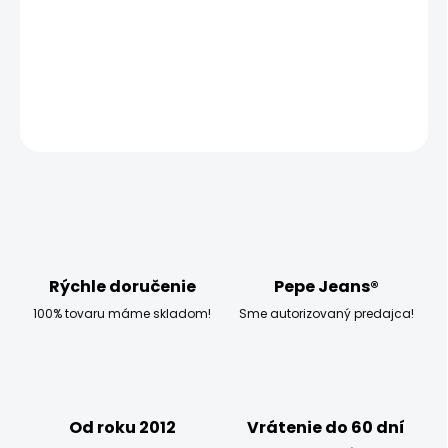
MOŽNOSTI DORUČENIA
−
+
Pridať do košíka
OPÝTAŤ SA
STRÁŽIŤ
Rýchle doručenie
Pepe Jeans®
100% tovaru máme skladom!
Sme autorizovaný predajca!
Od roku 2012
Vrátenie do 60 dní