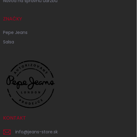
Návod na správnu údržbu
ZNAČKY
Pepe Jeans
Salsa
KONTAKT
info
@
jeans-store.sk