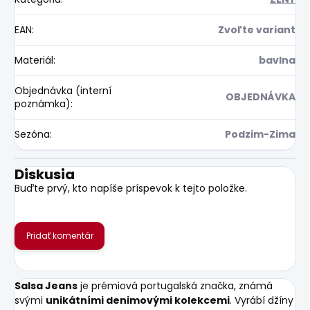
EAN
:
Zvoľte variant
Materiál
:
bavlna
Objednávka (interní
OBJEDNÁVKA
poznámka)
:
Sezóna
:
Podzim-Zima
Diskusia
Buďte prvý, kto napíše príspevok k tejto položke.
Pridať komentár
Salsa Jeans
je prémiová portugalská značka, známá
svými
unikátními denimovými kolekcemi
. Vyrábí džíny