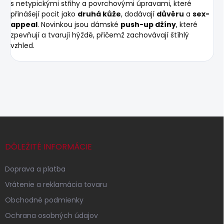
s netypickými střihy a povrchovými úpravami, které
přinášejí pocit jako
druhá kůže
, dodávají
důvěru
a
sex-
appeal
. Novinkou jsou dámské
push-up džíny
, které
zpevňují a tvarují hýždě, přičemž zachovávají štíhlý
vzhled.
Z
á
p
DÔLEŽITÉ INFORMÁCIE
ä
t
Doprava a platba
i
Vrátenie a reklamácia tovaru
e
Obchodné podmienky
Ochrana osobných údajov