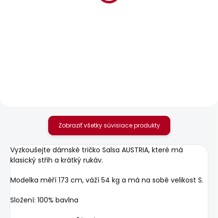
POSLEDNÍ ŠANCE
BESTSELLER
SKLADOM
SKLADOM
Dámské džíny SUPER
Dámské tričko
SKINNY HW
BLOOMA
24,52 €
22,58 €
Zobraziť všetky súvisiace produkty
Vyzkoušejte dámské tričko Salsa AUSTRIA, které má
klasický střih a krátký rukáv.
Modelka měří 173 cm, váží 54 kg a má na sobě velikost S.
Složení: 100% bavlna