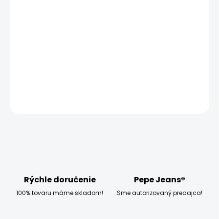
−
+
Pridať do košíka
Vyzkoušejte dámské tričko Salsa AUSTRIA, které má
klasický střih a krátký rukáv.
DETAILNÉ INFORMÁCIE
OPÝTAŤ SA
STRÁŽIŤ
Rýchle doručenie
Pepe Jeans®
100% tovaru máme skladom!
Sme autorizovaný predajca!