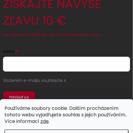
ZÍSKAJTE NAVYŠE
ZĽAVU 10 €
PLATÍ PRE PRVÝ NÁKUP PRI CELKOVEJ HODNOTE MIN. 100 €
EMAIL
Vložením e-mailu souhlasíte s
podmínkami ochrany
osobních údajů
Prihlásiť sa
Používáme soubory cookie. Dalším procházením
tohoto webu vyjadřujete souhlas s jejich používáním..
Více informací
zde
.