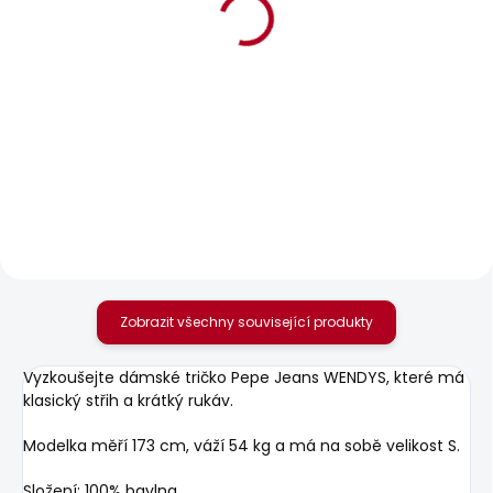
BESTSELLER
SKLADEM
SKLADEM
Dámské tričko MAE V
Dámské džíny
NECK
SKINNY JEANS LW
SOHO
506 Kč
1 885 Kč
Zobrazit všechny související produkty
Vyzkoušejte dámské tričko Pepe Jeans WENDYS, které má
klasický střih a krátký rukáv.
Modelka měří 173 cm, váží 54 kg a má na sobě velikost S.
Složení: 100% bavlna