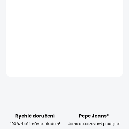
MOŽNOSTI
DORUČENÍ
−
+
Přidat do košíku
Vyzkoušejte dámské tričko Pepe Jeans WENDYS, které má
klasický střih a krátký rukáv.
DETAILNÍ INFORMACE
ZEPTAT SE
HLÍDAT
Rychlé doručení
Pepe Jeans®
100 % zboží máme skladem!
Jsme autorizovaný prodejce!