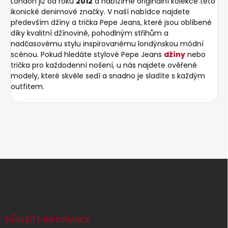
London již od roku
2012
a nabízíme originální kolekce této
ikonické denimové značky. V naší nabídce najdete
především džíny a trička Pepe Jeans, které jsou oblíbené
díky kvalitní džínovině, pohodlným střihům a
nadčasovému stylu inspirovanému londýnskou módní
scénou. Pokud hledáte stylové Pepe Jeans
džíny
nebo
trička pro každodenní nošení, u nás najdete ověřené
modely, které skvěle sedí a snadno je sladíte s každým
outfitem.
Z
á
p
a
t
í
DŮLEŽITÉ INFORMACE