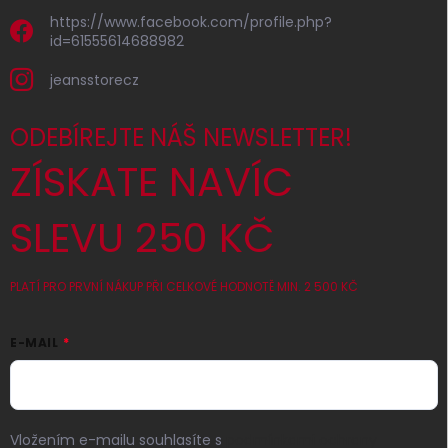
https://www.facebook.com/profile.php?
id=61555614688982
jeansstorecz
ODEBÍREJTE NÁŠ NEWSLETTER!
ZÍSKATE NAVÍC
SLEVU 250 KČ
PLATÍ PRO PRVNÍ NÁKUP PŘI CELKOVÉ HODNOTĚ MIN. 2 500 KČ
E-MAIL
Vložením e-mailu souhlasíte s
podmínkami ochrany