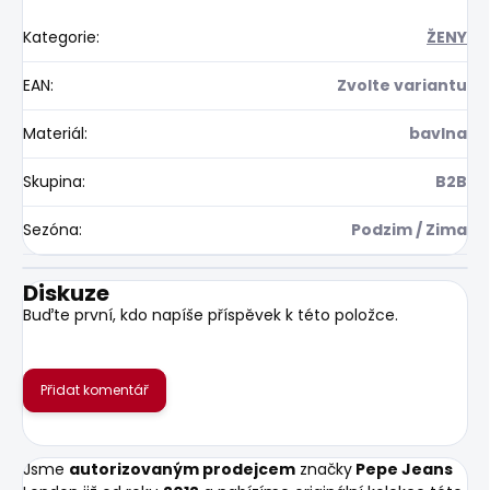
Kategorie
:
ŽENY
EAN
:
Zvolte variantu
Materiál
:
bavlna
Skupina
:
B2B
Sezóna
:
Podzim / Zima
Diskuze
Buďte první, kdo napíše příspěvek k této položce.
Přidat komentář
Jsme
autorizovaným prodejcem
značky
Pepe Jeans