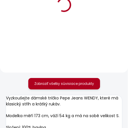
BESTSELLER
SKLADOM
SKLADOM
Dámské džíny SLIM
Dámské džíny SLIM
JEANS MW GEN PUSH
JEANS LW ICONIC
UP
BROOKE
69,36 €
80,36 €
Zobraziť všetky súvisiace produkty
Vyzkoušejte dámské tričko Pepe Jeans WENDY, které má
klasický střih a krátký rukáv.
Modelka měří 173 cm, váží 54 kg a má na sobě velikost S.
Složení: 100% bavlna