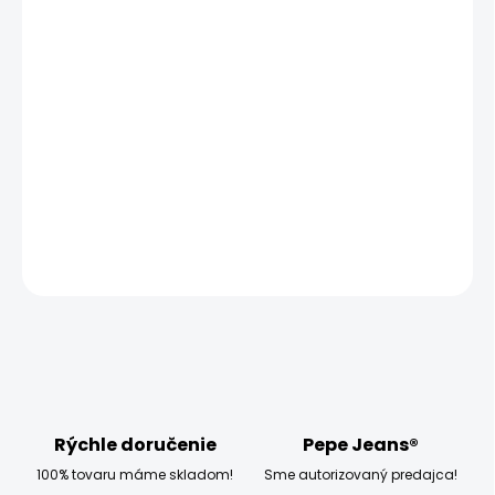
MOŽNOSTI
DORUČENIA
−
+
Pridať do košíka
Vyzkoušejte dámské tričko Pepe Jeans WENDY, které má
klasický střih a krátký rukáv.
DETAILNÉ INFORMÁCIE
OPÝTAŤ SA
STRÁŽIŤ
Rýchle doručenie
Pepe Jeans®
100% tovaru máme skladom!
Sme autorizovaný predajca!