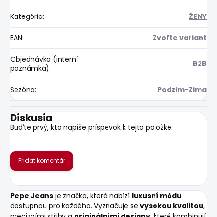
Kategória
:
ŽENY
EAN
:
Zvoľte variant
Objednávka (interní
B2B
poznámka)
:
Sezóna
:
Podzim-Zima
Diskusia
Buďte prvý, kto napíše príspevok k tejto položke.
Pridať komentár
Pepe Jeans
je značka, která nabízí
luxusní módu
dostupnou pro každého. Vyznačuje se
vysokou kvalitou
,
precizními střihy a
originálními designy
, které kombinují