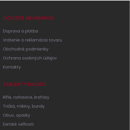
Z
á
p
DÔLEŽITÉ INFORMÁCIE
ä
t
Doprava a platba
i
Vrátenie a reklamácia tovaru
e
Obchodné podmienky
Ochrana osobných údajov
Kontakty
TABUĽKY VEĽKOSTÍ
Rifle, nohavice, kraťasy
Tričká, mikiny, bundy
Obuv, opasky
Detské veľkosti