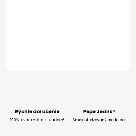
−
+
Pridať do košíka
Vyzkoušejte dámské tričko Pepe Jeans WENDY, které má
klasický střih a krátký rukáv.
DETAILNÉ INFORMÁCIE
OPÝTAŤ SA
STRÁŽIŤ
Rýchle doručenie
Pepe Jeans®
100% tovaru máme skladom!
Sme autorizovaný predajca!