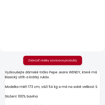
BESTSELLER
SKLADOM
SKLADOM
Dámské tričko MAE
Dámské džíny LOOSE
ST JEANS LW NICKY
20,85 €
74,14 €
Zobraziť všetky súvisiace produkty
Vyzkoušejte dámské tričko Pepe Jeans WENDY, které má
klasický střih a krátký rukáv.
Modelka měří 173 cm, váží 54 kg a má na sobě velikost S.
Složení: 100% bavlna