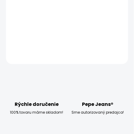
−
+
Pridať do košíka
Modelka měří 173 cm, váží 54 kg a má na sobě velikost
W30 L32
DETAILNÉ INFORMÁCIE
OPÝTAŤ SA
STRÁŽIŤ
Rýchle doručenie
Pepe Jeans®
100% tovaru máme skladom!
Sme autorizovaný predajca!