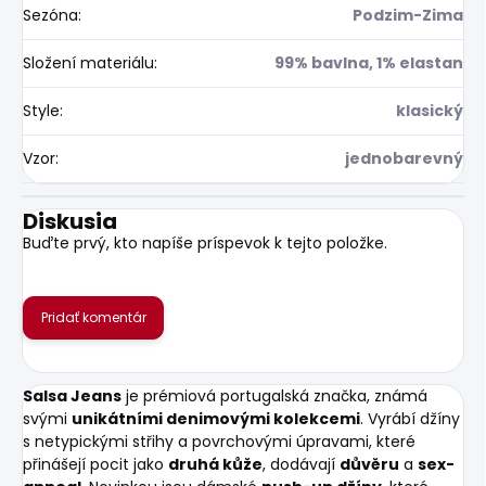
Sezóna
:
Podzim-Zima
Složení materiálu
:
99% bavlna, 1% elastan
Style
:
klasický
Vzor
:
jednobarevný
Diskusia
Buďte prvý, kto napíše príspevok k tejto položke.
Pridať komentár
Salsa Jeans
je prémiová portugalská značka, známá
svými
unikátními denimovými kolekcemi
. Vyrábí džíny
s netypickými střihy a povrchovými úpravami, které
přinášejí pocit jako
druhá kůže
, dodávají
důvěru
a
sex-