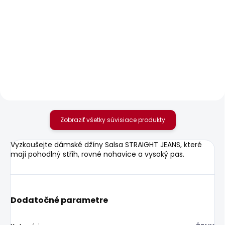
SKLADOM
SKLADOM
Dámské džíny
Dámské tričko MAE V
SKINNY JEANS LW
NECK
SOHO
20,90 €
80,92 €
Zobraziť všetky súvisiace produkty
Vyzkoušejte dámské džíny Salsa STRAIGHT JEANS, které
mají pohodlný střih, rovné nohavice a vysoký pas.
Dodatočné parametre