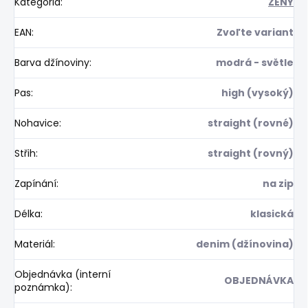
Kategória
:
ŽENY
EAN
:
Zvoľte variant
Barva džínoviny
:
modrá - světle
Pas
:
high (vysoký)
Nohavice
:
straight (rovné)
Střih
:
straight (rovný)
Zapínání
:
na zip
Délka
:
klasická
Materiál
:
denim (džínovina)
Objednávka (interní
OBJEDNÁVKA
poznámka)
: