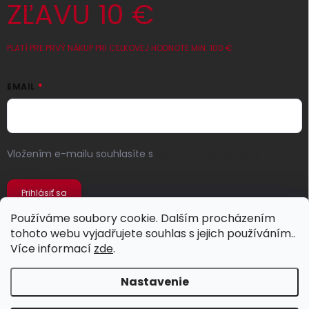
ZĽAVU 10 €
PLATÍ PRE PRVÝ NÁKUP PRI CELKOVEJ HODNOTE MIN. 100 €
EMAIL
Vložením e-mailu souhlasíte s
podmínkami ochrany
osobních údajů
Prihlásiť sa
Používáme soubory cookie. Dalším procházením
tohoto webu vyjadřujete souhlas s jejich používáním..
Více informací
zde
.
Nastavenie