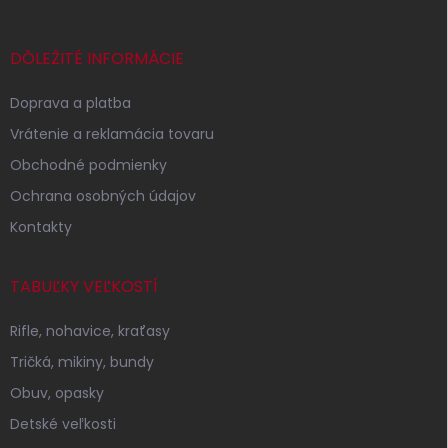
Z
á
p
DÔLEŽITÉ INFORMÁCIE
ä
t
Doprava a platba
i
Vrátenie a reklamácia tovaru
e
Obchodné podmienky
Ochrana osobných údajov
Kontakty
TABUĽKY VEĽKOSTÍ
Rifle, nohavice, kraťasy
Tričká, mikiny, bundy
Obuv, opasky
Detské veľkosti