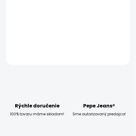
−
+
Pridať do košíka
Model měří 186 cm, váží 80 kg a má na sobě velikost W32
L32
DETAILNÉ INFORMÁCIE
OPÝTAŤ SA
STRÁŽIŤ
Rýchle doručenie
Pepe Jeans®
100% tovaru máme skladom!
Sme autorizovaný predajca!