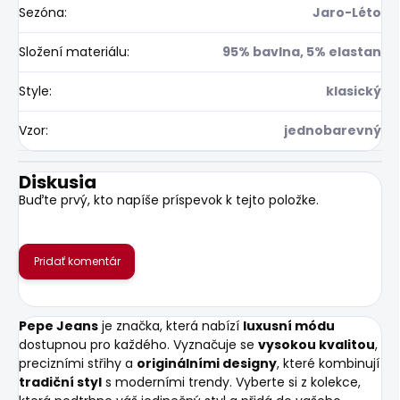
Sezóna
:
Jaro-Léto
Složení materiálu
:
95% bavlna, 5% elastan
Style
:
klasický
Vzor
:
jednobarevný
Diskusia
Buďte prvý, kto napíše príspevok k tejto položke.
Pridať komentár
Pepe Jeans
je značka, která nabízí
luxusní módu
dostupnou pro každého. Vyznačuje se
vysokou kvalitou
,
precizními střihy a
originálními designy
, které kombinují
tradiční styl
s moderními trendy. Vyberte si z kolekce,