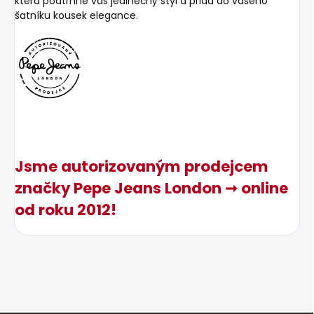
která podtrhne váš jedinečný styl a přidá do vašeho
šatníku kousek elegance.
Jsme autorizovaným prodejcem
značky Pepe Jeans London ➞ online
od roku 2012!