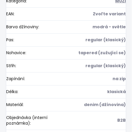
Kategória
:
MUŽI
EAN
:
Zvoľte variant
Barva džínoviny
:
modrá - světle
Pas
:
regular (klasický)
Nohavice
:
tapered (zužující se)
Střih
:
regular (klasický)
Zapínání
:
na zip
Délka
:
klasická
Materiál
:
denim (džínovina)
Objednávka (interní
B2B
poznámka)
: