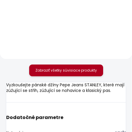
SKLADOM
SKLADOM
Pánské tričko SMALL
Pánské tričko JACKO
FLAG
20,85 €
20,85 €
Zobraziť všetky súvisiace produkty
Vyzkoušejte pánské džíny Pepe Jeans STANLEY, které mají
zúžující se střih, zúžující se nohavice a klasický pas.
Dodatočné parametre