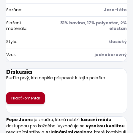
Sezóna
:
Jaro-Léto
Složení
81% bavlna, 17% polyester, 2%
materiálu
:
elastan
Style
:
klasický
Vzor
:
jednobarevný
Diskusia
Buďte prvý, kto napíše príspevok k tejto položke.
Pridať komentár
Pepe Jeans
je značka, která nabízí
luxusní módu
dostupnou pro každého. Vyznačuje se
vysokou kvalitou
,
precizními střihy a
originálními designy
, které kombinují