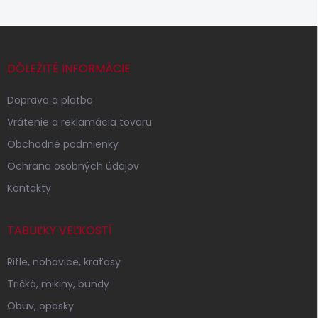
Z
á
p
DÔLEŽITÉ INFORMÁCIE
ä
t
Doprava a platba
i
Vrátenie a reklamácia tovaru
e
Obchodné podmienky
Ochrana osobných údajov
Kontakty
TABUĽKY VEĽKOSTÍ
Rifle, nohavice, kraťasy
Tričká, mikiny, bundy
Obuv, opasky