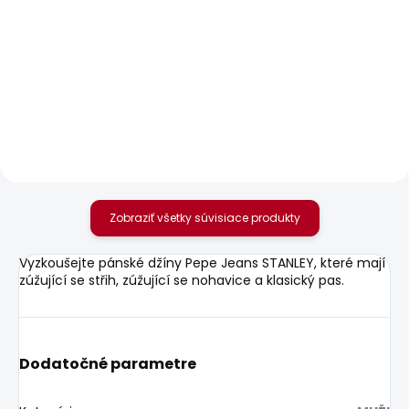
SKLADOM
SKLADOM
Pánské tričko
Pánské džíny SLIM
GRAYSON TEE
GYMDIGO JEANS
TRACK
20,85 €
77,68 €
Zobraziť všetky súvisiace produkty
Vyzkoušejte pánské džíny Pepe Jeans STANLEY, které mají
zúžující se střih, zúžující se nohavice a klasický pas.
Dodatočné parametre