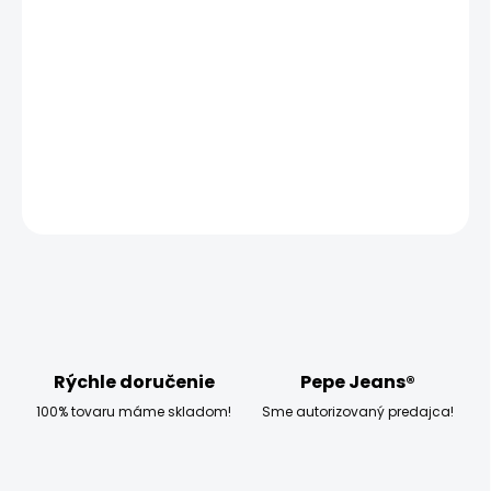
−
+
Pridať do košíka
Model měří 186 cm, váží 80 kg a má na sobě velikost W32
L32
DETAILNÉ INFORMÁCIE
OPÝTAŤ SA
STRÁŽIŤ
Rýchle doručenie
Pepe Jeans®
100% tovaru máme skladom!
Sme autorizovaný predajca!