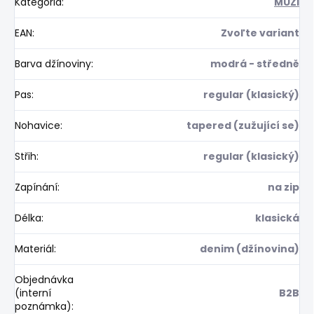
Kategória
:
MUŽI
EAN
:
Zvoľte variant
Barva džínoviny
:
modrá - středně
Pas
:
regular (klasický)
Nohavice
:
tapered (zužující se)
Střih
:
regular (klasický)
Zapínání
:
na zip
Délka
:
klasická
Materiál
:
denim (džínovina)
Objednávka
(interní
B2B
poznámka)
: