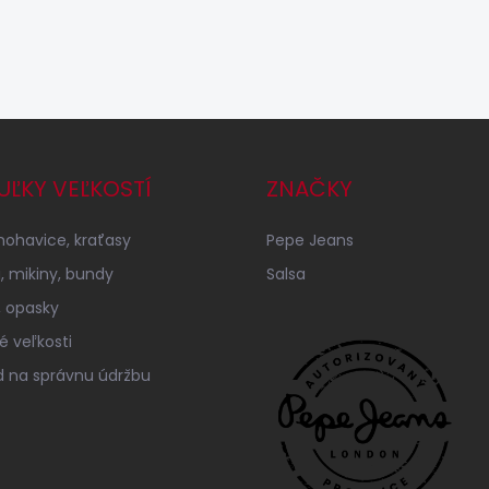
UĽKY VEĽKOSTÍ
ZNAČKY
 nohavice, kraťasy
Pepe Jeans
á, mikiny, bundy
Salsa
 opasky
é veľkosti
 na správnu údržbu