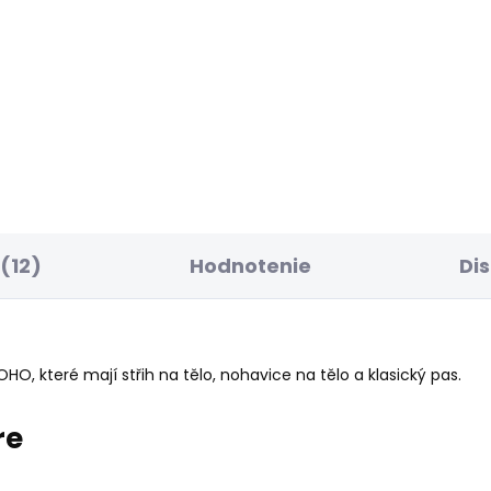
ELLER
SKLADOM
SK
ské tričko BLOOM
Dámské tričko MAE
3 €
20,85 €
(12)
Hodnotenie
Di
, které mají střih na tělo, nohavice na tělo a klasický pas.
re