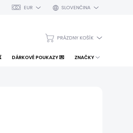
EUR
SLOVENČINA
PRÁZDNY KOŠÍK
NÁKUPNÝ
KOŠÍK
⏳
DÁRKOVÉ POUKAZY 💌
ZNAČKY
4 €