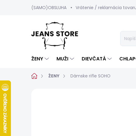
Prejsť
(SAMO)OBSLUHA
Vrátenie / reklamácia tovar
na
obsah
ŽENY
MUŽI
DIEVČATÁ
CHLAP
Domov
ŽENY
Dámske rifle SOHO
Neohodnotené
Podrobnosti hod
BESTSELLER
SALECODE:SRPEN:15:%