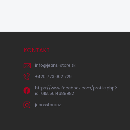
KONTAKT
info
@
jeans-store.sk
+420 773 002 729
https://www.facebook.com/profile.php?
id=61555614688982
jeansstorecz