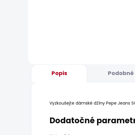
BESTSELLER
BESTS
SKLADOM
Dámské kalhoty SOHO
Dám
35,94 €
18,1
Popis
Podobné 
Vyzkoušejte dámské džíny Pepe Jeans SOHO
Dodatočné paramet