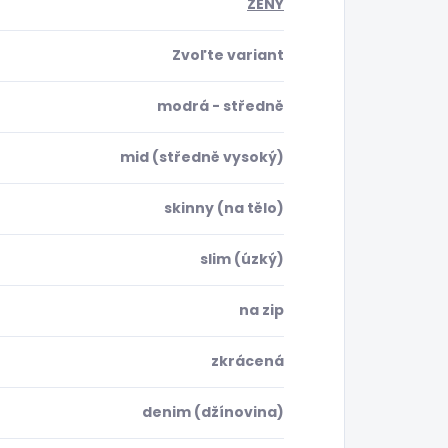
ŽENY
Zvoľte variant
modrá - středně
mid (středně vysoký)
skinny (na tělo)
slim (úzký)
na zip
zkrácená
denim (džínovina)