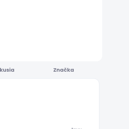
LADOM
SKLADOM
Dámská taška DENIM
WALLET
30,33 €
skusia
Značka