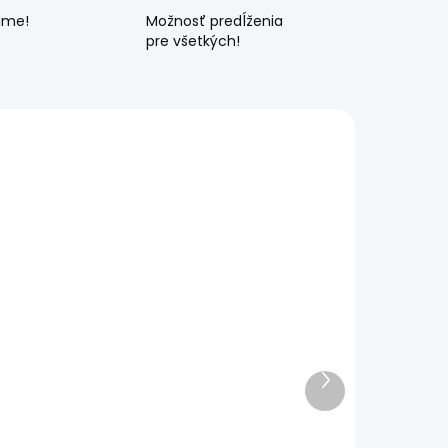
ame!
Možnosť predĺženia
pre všetkých!
Ďalší
produkt