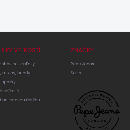
UĽKY VEĽKOSTÍ
ZNAČKY
 nohavice, kraťasy
Pepe Jeans
á, mikiny, bundy
Salsa
 opasky
é veľkosti
 na správnu údržbu