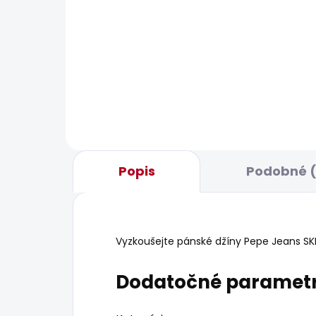
BESTSELLER
SKLADOM
Pánské tričko JACKO
Pán
SHO
20,90 €
43,
Popis
Podobné (
Vyzkoušejte pánské džíny Pepe Jeans SKINN
Dodatočné paramet