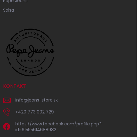
Pepe Jeans
Salsa
KONTAKT
info
@
jeans-store.sk
+420 773 002 729
https://www.facebook.com/profile.php?
id=61555614688982