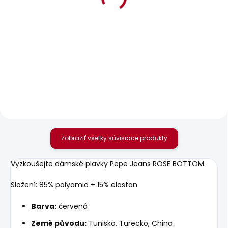
BESTSELLER
BESTSELLER
SKLADOM
SKLADOM
Dámské džíny SLIM
Dámské džíny VENUS
JEANS LW VENUS
88,85 €
77,27 €
Zobraziť všetky súvisiace produkty
Vyzkoušejte dámské plavky Pepe Jeans ROSE BOTTOM.
Složení: 85% polyamid + 15% elastan
Barva:
červená
Země původu:
Tunisko, Turecko, China