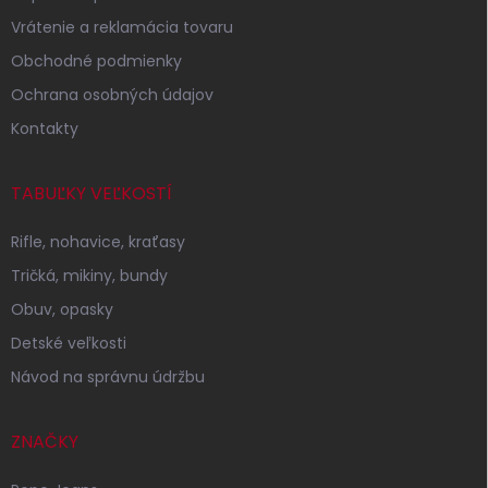
i
Vrátenie a reklamácia tovaru
e
Obchodné podmienky
Ochrana osobných údajov
Kontakty
TABUĽKY VEĽKOSTÍ
Rifle, nohavice, kraťasy
Tričká, mikiny, bundy
Obuv, opasky
Detské veľkosti
Návod na správnu údržbu
ZNAČKY