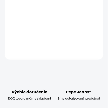
MOŽNOSTI
DORUČENIA
−
+
Pridať do košíka
Vyzkoušejte dámské plavky Pepe Jeans ROSE BOTTOM.
DETAILNÉ INFORMÁCIE
OPÝTAŤ SA
STRÁŽIŤ
Rýchle doručenie
Pepe Jeans®
100% tovaru máme skladom!
Sme autorizovaný predajca!