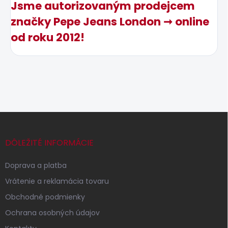
Jsme autorizovaným prodejcem
značky Pepe Jeans London ➞ online
od roku 2012!
Z
á
p
DÔLEŽITÉ INFORMÁCIE
ä
t
Doprava a platba
i
Vrátenie a reklamácia tovaru
e
Obchodné podmienky
Ochrana osobných údajov