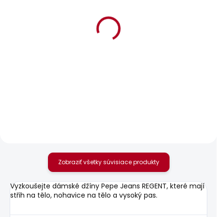
POSLEDNÍ ŠANCE
POSLEDNÍ ŠANCE
SKLADOM
SKLADOM
Dámské džíny SLIM
Dámské džíny SUPER
JEANS LW
SKINNY HW
24,52 €
24,52 €
Zobraziť všetky súvisiace produkty
Vyzkoušejte dámské džíny Pepe Jeans REGENT, které mají
střih na tělo, nohavice na tělo a vysoký pas.