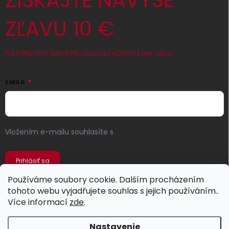
ZÍSKAJTE NAVYŠE
ZĽAVU 10 €
PLATÍ PRE PRVÝ NÁKUP PRI CELKOVEJ HODNOTE MIN. 100 €
EMAIL
Vložením e-mailu souhlasíte s
podmínkami ochrany
osobních údajů
Prihlásiť sa
Používáme soubory cookie. Dalším procházením
tohoto webu vyjadřujete souhlas s jejich používáním..
Více informací
zde
.
Nastavenie