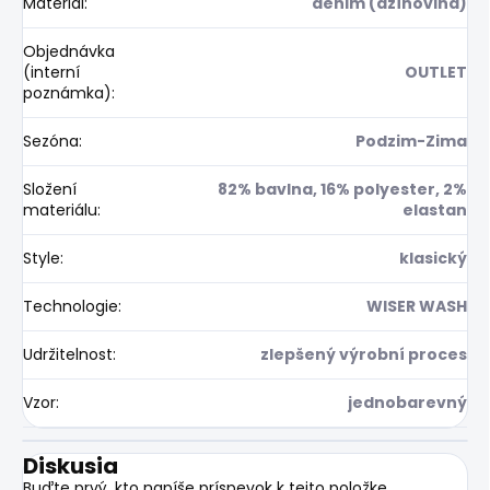
Materiál
:
denim (džínovina)
Objednávka
(interní
OUTLET
poznámka)
:
Sezóna
:
Podzim-Zima
Složení
82% bavlna, 16% polyester, 2%
materiálu
:
elastan
Style
:
klasický
Technologie
:
WISER WASH
Udržitelnost
:
zlepšený výrobní proces
Vzor
:
jednobarevný
Diskusia
Buďte prvý, kto napíše príspevok k tejto položke.