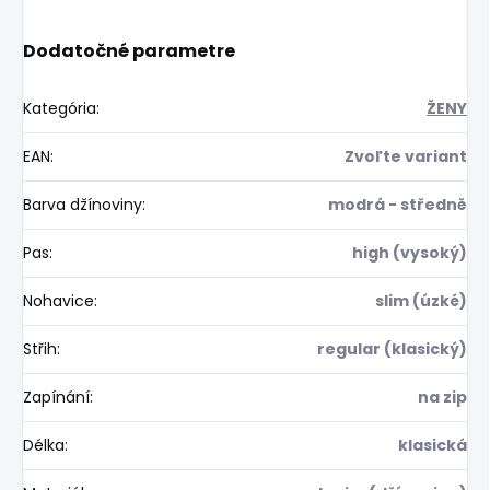
Dodatočné parametre
Kategória
:
ŽENY
EAN
:
Zvoľte variant
Barva džínoviny
:
modrá - středně
Pas
:
high (vysoký)
Nohavice
:
slim (úzké)
Střih
:
regular (klasický)
Zapínání
:
na zip
Délka
:
klasická