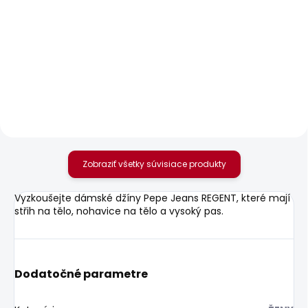
SKLADOM
SKLADOM
Dámské džíny SOHO
Dámské džíny SOHO
79,83 €
79,83 €
Zobraziť všetky súvisiace produkty
Vyzkoušejte dámské džíny Pepe Jeans REGENT, které mají
střih na tělo, nohavice na tělo a vysoký pas.
Dodatočné parametre