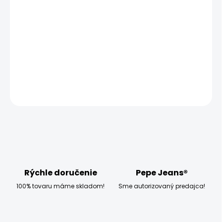
−
+
Pridať do košíka
Modelka měří 173 cm, váží 54 kg a má na sobě velikost
W27 L32
DETAILNÉ INFORMÁCIE
OPÝTAŤ SA
STRÁŽIŤ
Rýchle doručenie
Pepe Jeans®
100% tovaru máme skladom!
Sme autorizovaný predajca!