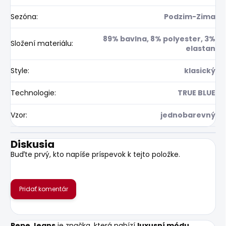
Sezóna
:
Podzim-Zima
89% bavlna, 8% polyester, 3%
Složení materiálu
:
elastan
Style
:
klasický
Technologie
:
TRUE BLUE
Vzor
:
jednobarevný
Diskusia
Buďte prvý, kto napíše príspevok k tejto položke.
Pridať komentár
Pepe Jeans
je značka, která nabízí
luxusní módu