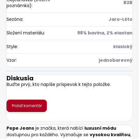
B2B
poznámka)
:
Sezóna
:
Jaro-Léto
Složení materiálu
:
98% bavlna, 2% elastan
Style
:
klasický
Vzor
:
jednobarevný
Diskusia
Buďte prvý, kto napíše príspevok k tejto položke.
Pridať komentár
Pepe Jeans
je značka, která nabízí
luxusní módu
dostupnou pro každého. Vyznačuje se
vysokou kvalitou
,