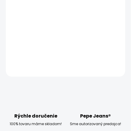
MOŽNOSTI DORUČENIA
−
+
Pridať do košíka
Modelka měří 173 cm, váží 54 kg a má na sobě velikost
W28 L32
DETAILNÉ INFORMÁCIE
OPÝTAŤ SA
STRÁŽIŤ
Rýchle doručenie
Pepe Jeans®
100% tovaru máme skladom!
Sme autorizovaný predajca!