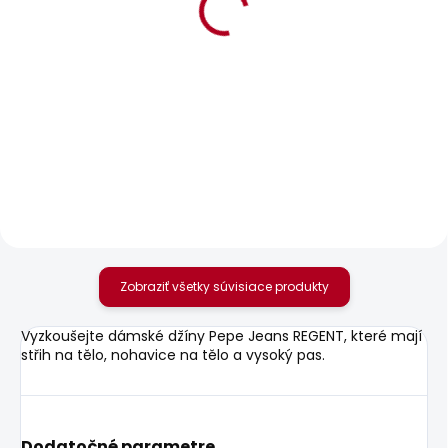
BESTSELLER
BESTSELLER
SKLADOM
SKLADOM
Dámské kraťasy
Dámské džíny SLIM
CROP LW VENUS
JEANS MW GEN PUSH
UP
60,51 €
69,52 €
Zobraziť všetky súvisiace produkty
Vyzkoušejte dámské džíny Pepe Jeans REGENT, které mají
střih na tělo, nohavice na tělo a vysoký pas.
Dodatočné parametre