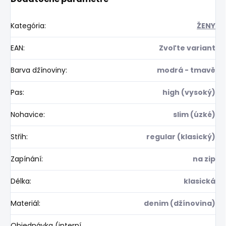
Kategória
:
ŽENY
EAN
:
Zvoľte variant
Barva džínoviny
:
modrá - tmavě
Pas
:
high (vysoký)
Nohavice
:
slim (úzké)
Střih
:
regular (klasický)
Zapínání
:
na zip
Délka
:
klasická
Materiál
:
denim (džínovina)
Objednávka (interní