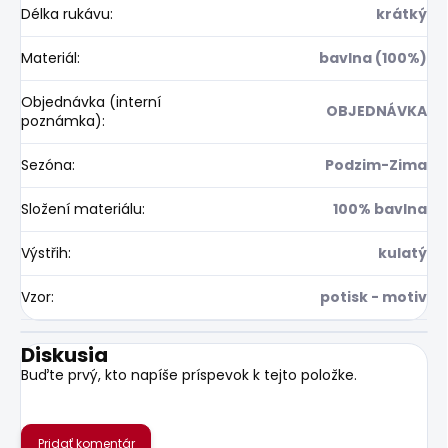
Délka rukávu
:
krátký
Materiál
:
bavlna (100%)
Objednávka (interní
OBJEDNÁVKA
poznámka)
:
Sezóna
:
Podzim-Zima
Složení materiálu
:
100% bavlna
Výstřih
:
kulatý
Vzor
:
potisk - motiv
Diskusia
Buďte prvý, kto napíše príspevok k tejto položke.
Pridať komentár