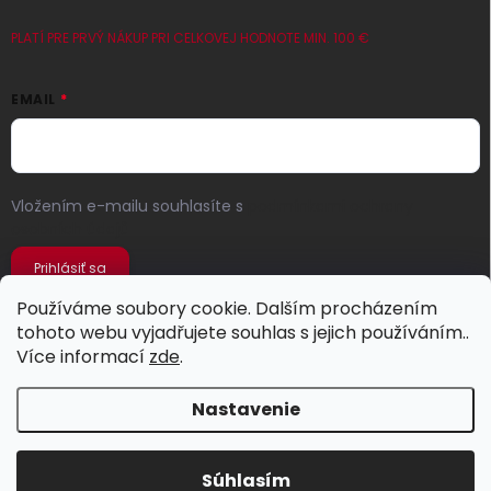
PLATÍ PRE PRVÝ NÁKUP PRI CELKOVEJ HODNOTE MIN. 100 €
EMAIL
Vložením e-mailu souhlasíte s
podmínkami ochrany
osobních údajů
Prihlásiť sa
Používáme soubory cookie. Dalším procházením
tohoto webu vyjadřujete souhlas s jejich používáním..
Více informací
zde
.
Nastavenie
Copyright 2026
Jeans Store
. Všetky práva vyhradené.
Súhlasím