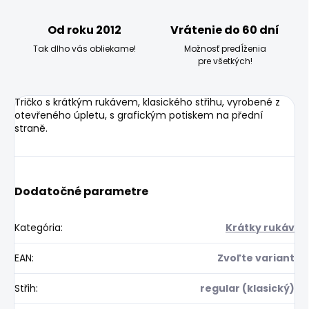
Od roku 2012
Vrátenie do 60 dní
Tak dlho vás obliekame!
Možnosť predĺženia
pre všetkých!
Tričko s krátkým rukávem, klasického střihu, vyrobené z
otevřeného úpletu, s grafickým potiskem na přední
straně.
Dodatočné parametre
Kategória
:
Krátky rukáv
EAN
:
Zvoľte variant
Střih
:
regular (klasický)