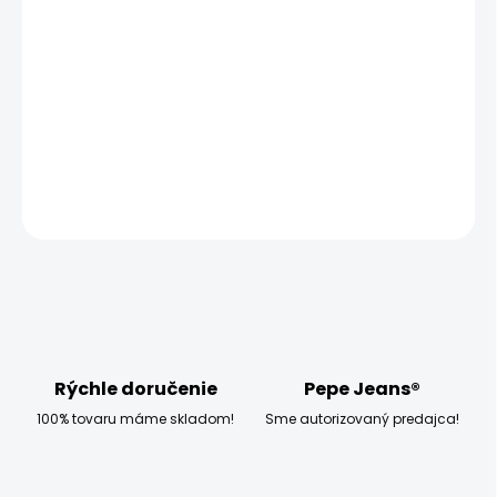
MOŽNOSTI
DORUČENIA
−
+
Pridať do košíka
DETAILNÉ INFORMÁCIE
OPÝTAŤ SA
STRÁŽIŤ
Rýchle doručenie
Pepe Jeans®
100% tovaru máme skladom!
Sme autorizovaný predajca!