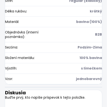
Střih
:
regular (klasický)
Délka rukávu
:
krátký
Materiál
:
bavlna (100%)
Objednávka (interní
B2B
poznámka)
:
Sezóna
:
Podzim-Zima
Složení materiálu
:
100% bavlna
Výstřih
:
s límečkem
Vzor
:
jednobarevný
Diskusia
Buďte prvý, kto napíše príspevok k tejto položke.