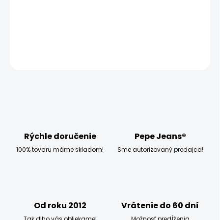
−
+
Pridať do košíka
OPÝTAŤ SA
STRÁŽIŤ
Rýchle doručenie
Pepe Jeans®
100% tovaru máme skladom!
Sme autorizovaný predajca!
Od roku 2012
Vrátenie do 60 dní
Tak dlho vás obliekame!
Možnosť predĺženia