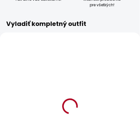
pre všetkých!
Vyladiť kompletný outfit
BESTSELLER
SKLADOM
SKLADOM
Pánská mikina GIO
Pánské tričko EGGO N