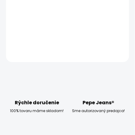
11.08.2026
MOŽNOSTI
DORUČENIA
−
+
Pridať do košíka
OPÝTAŤ SA
STRÁŽIŤ
Rýchle doručenie
Pepe Jeans®
100% tovaru máme skladom!
Sme autorizovaný predajca!