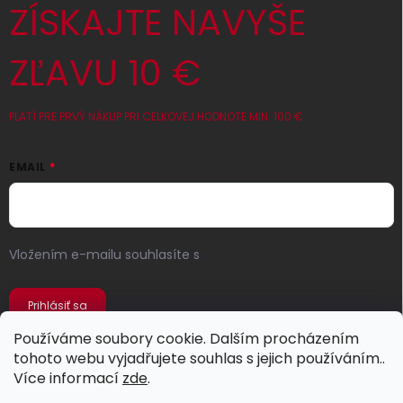
ZÍSKAJTE NAVYŠE
ZĽAVU 10 €
PLATÍ PRE PRVÝ NÁKUP PRI CELKOVEJ HODNOTE MIN. 100 €
EMAIL
Vložením e-mailu souhlasíte s
podmínkami ochrany
osobních údajů
Prihlásiť sa
Používáme soubory cookie. Dalším procházením
tohoto webu vyjadřujete souhlas s jejich používáním..
Více informací
zde
.