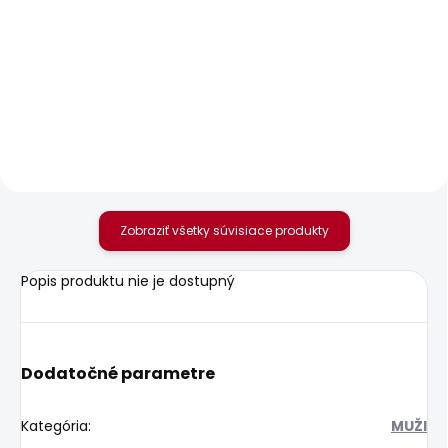
SKLADOM
SKLADOM
Pánské tričko
Pánské džíny
ORIGINAL BASIC 3N
TAPERED JEANS SPIKE
18,13 €
80,36 €
Zobraziť všetky súvisiace produkty
Popis produktu nie je dostupný
Dodatočné parametre
Kategória
:
MUŽI