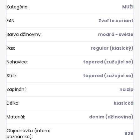
Kategória
:
MUŽI
EAN
:
Zvoľte variant
Barva džínoviny
:
modrá - světle
Pas
:
regular (klasický)
Nohavice
:
tapered (zužující se)
Střih
:
tapered (zužující se)
Zapínání
:
na zip
Délka
:
klasická
Materiál
:
denim (džínovina)
Objednávka (interní
B2B
poznámka)
: