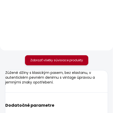
SKLADOM
SKLADOM
Pánské tričko EGGO N
Pánské džíny SLIM
JEANS HATCH FS
20,85 €
WASHED BLK
79,83 €
Zobraziť všetky súvisiace produkty
Zúžené džíny s klasickým pasem, bez elastanu, v
autentickém pevném denimu s vintage úpravou a
jemnými znaky opotřebení.
Dodatočné parametre