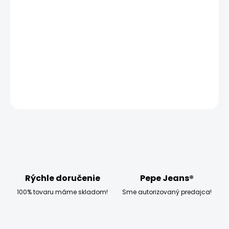
−
+
Pridať do košíka
Model měří 186 cm, váží 80 kg a má na sobě velikost W32
L34
DETAILNÉ INFORMÁCIE
OPÝTAŤ SA
STRÁŽIŤ
Rýchle doručenie
Pepe Jeans®
100% tovaru máme skladom!
Sme autorizovaný predajca!