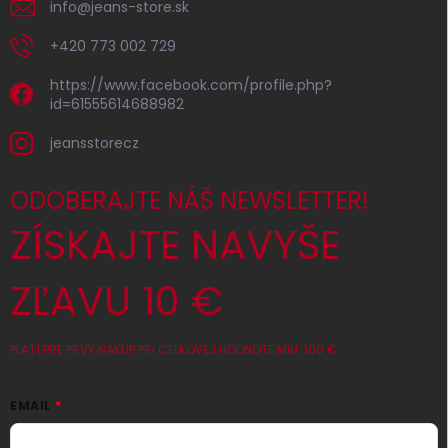
info
@
jeans-store.sk
+420 773 002 729
https://www.facebook.com/profile.php?
id=61555614688982
jeansstorecz
ODOBERAJTE NÁŠ NEWSLETTER!
ZÍSKAJTE NAVYŠE
ZĽAVU 10 €
PLATÍ PRE PRVÝ NÁKUP PRI CELKOVEJ HODNOTE MIN. 100 €
EMAIL