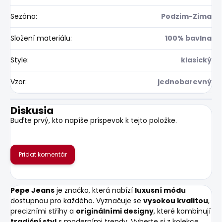
Sezóna
:
Podzim-Zima
Složení materiálu
:
100% bavlna
Style
:
klasický
Vzor
:
jednobarevný
Diskusia
Buďte prvý, kto napíše príspevok k tejto položke.
Pridať komentár
Pepe Jeans
je značka, která nabízí
luxusní módu
dostupnou pro každého. Vyznačuje se
vysokou kvalitou
,
precizními střihy a
originálními designy
, které kombinují
tradiční styl
s moderními trendy. Vyberte si z kolekce,