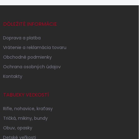
Z
á
p
DÔLEŽITÉ INFORMÁCIE
ä
t
Doprava a platba
i
Vrátenie a reklamácia tovaru
e
Obchodné podmienky
Ochrana osobných údajov
Kontakty
TABUĽKY VEĽKOSTÍ
Rifle, nohavice, kraťasy
Tričká, mikiny, bundy
Obuv, opasky
Detské veľkosti