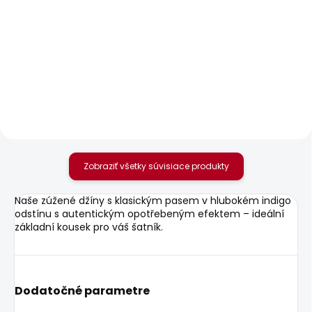
SKLADOM
SKLADOM
Pánské tričko
Pánské džíny
ORIGINAL BASIC 3N
STRAIGHT JEANS
CASH
22,58 €
77,68 €
Zobraziť všetky súvisiace produkty
Naše zúžené džíny s klasickým pasem v hlubokém indigo
odstínu s autentickým opotřebeným efektem – ideální
základní kousek pro váš šatník.
Dodatočné parametre