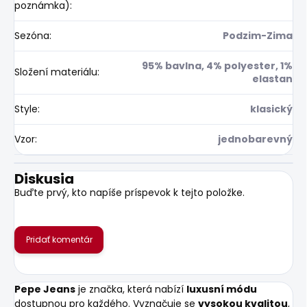
poznámka)
:
Sezóna
:
Podzim-Zima
95% bavlna, 4% polyester, 1%
Složení materiálu
:
elastan
Style
:
klasický
Vzor
:
jednobarevný
Diskusia
Buďte prvý, kto napíše príspevok k tejto položke.
Pridať komentár
Pepe Jeans
je značka, která nabízí
luxusní módu
dostupnou pro každého. Vyznačuje se
vysokou kvalitou
,