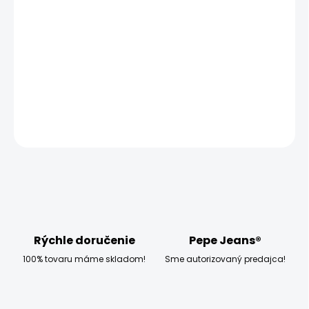
−
+
Pridať do košíka
Model měří 186 cm, váží 80 kg a má na sobě velikost W32
L34
DETAILNÉ INFORMÁCIE
OPÝTAŤ SA
STRÁŽIŤ
Rýchle doručenie
Pepe Jeans®
100% tovaru máme skladom!
Sme autorizovaný predajca!