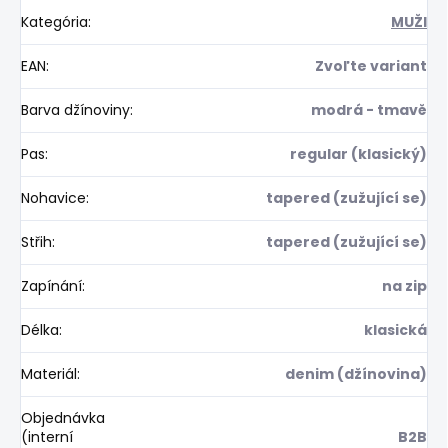
Kategória
:
MUŽI
EAN
:
Zvoľte variant
Barva džínoviny
:
modrá - tmavě
Pas
:
regular (klasický)
Nohavice
:
tapered (zužující se)
Střih
:
tapered (zužující se)
Zapínání
:
na zip
Délka
:
klasická
Materiál
:
denim (džínovina)
Objednávka
(interní
B2B