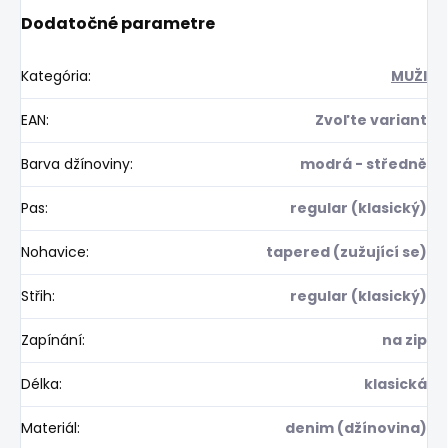
Dodatočné parametre
Kategória
:
MUŽI
EAN
:
Zvoľte variant
Barva džínoviny
:
modrá - středně
Pas
:
regular (klasický)
Nohavice
:
tapered (zužující se)
Střih
:
regular (klasický)
Zapínání
:
na zip
Délka
:
klasická
Materiál
:
denim (džínovina)