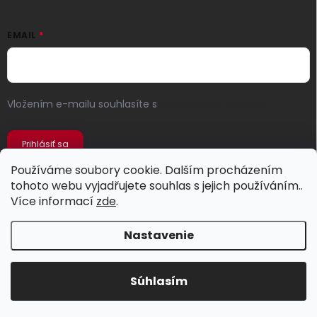
EMAIL
Vložením e-mailu souhlasíte s
podmínkami ochrany
osobních údajů
Prihlásiť sa
Používáme soubory cookie. Dalším procházením
tohoto webu vyjadřujete souhlas s jejich používáním..
Více informací
zde
.
Nastavenie
Copyright 2026
Jeans Store
. Všetky práva vyhradené.
Súhlasím
Vytvoril Shoptet