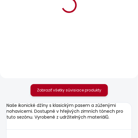
BESTSELLER
BESTSELLER
SKLADOM
SKLADOM
Pánské tričko GIO TEE
Pánské džíny
TAPERED JEANS
25,20 €
STANLEY
69,52 €
Zobraziť všetky súvisiace produkty
Naše ikonické džíny s klasickým pasem a zúženými
nohavicemi. Dostupné v hřejivých zimních tónech pro
tuto sezónu. Vyrobené z udržitelných materiálů.