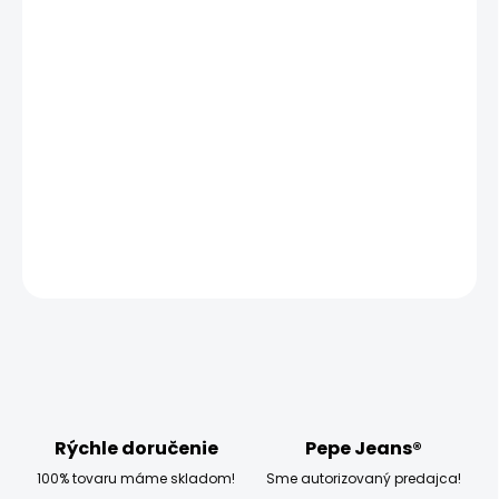
MOŽNOSTI
DORUČENIA
−
+
Pridať do košíka
Model měří 186 cm, váží 80 kg a má na sobě velikost W32
L34
DETAILNÉ INFORMÁCIE
OPÝTAŤ SA
STRÁŽIŤ
Rýchle doručenie
Pepe Jeans®
100% tovaru máme skladom!
Sme autorizovaný predajca!