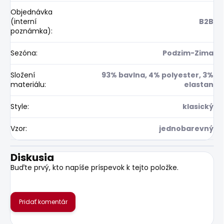
Objednávka
(interní
B2B
poznámka)
:
Sezóna
:
Podzim-Zima
Složení
93% bavlna, 4% polyester, 3%
materiálu
:
elastan
Style
:
klasický
Vzor
:
jednobarevný
Diskusia
Buďte prvý, kto napíše príspevok k tejto položke.
Pridať komentár