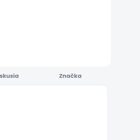
LADOM
SKLADOM
EANS
Pánské džíny SLIM JEANS
HATCH
69,36 €
iskusia
Značka