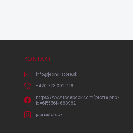
KONTAKT
info
@
jeans-store.sk
+420 773 002 729
https://www.facebook.com/profile.php?
id=61555614688982
jeansstorecz