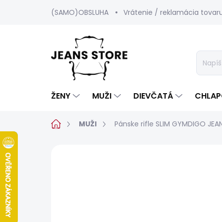
Prejsť
(SAMO)OBSLUHA
Vrátenie / reklamácia tovar
na
obsah
ŽENY
MUŽI
DIEVČATÁ
CHLAP
Domov
MUŽI
Pánske rifle SLIM GYMDIGO JE
1 hodnotenie
Podrobnosti hodnot
BESTSELLER
SALECODE:SRPEN:15:%