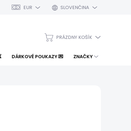
EUR
SLOVENČINA
PRÁZDNY KOŠÍK
NÁKUPNÝ
KOŠÍK
⏳
DÁRKOVÉ POUKAZY 💌
ZNAČKY
5 €