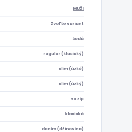
MUŽI
Zvoľte variant
šedá
regular (klasický)
slim (úzké)
slim (úzký)
na zip
klasická
denim (džínovina)