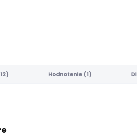
ELLER
SKLADOM
SK
ské džíny TAPERED
Pánské džíny SLIM J
NS STANLEY
HATCH
66 €
77,68 €
12)
Hodnotenie (1)
D
re