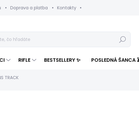
u
Doprava a platba
Kontakty
Hľadať
CI
RIFLE
BESTSELLERY ✨
POSLEDNÁ ŠANCA 
ANS TRACK
enia
ZNAČKA:
PEPE JEANS
148,32 €
88,8
Jednotková
ZVOĽTE VARIANT
cena: