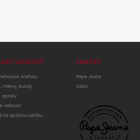
UĽKY VEĽKOSTÍ
ZNAČKY
 nohavice, kraťasy
Pepe Jeans
á, mikiny, bundy
Salsa
 opasky
é veľkosti
 na správnu údržbu