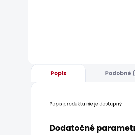
BESTSELLER
BESTS
SKLADOM
Pánské džíny TAPERED
Pán
JEANS STANLEY
JEA
69,36 €
64,
Popis
Podobné (
Popis produktu nie je dostupný
Dodatočné paramet