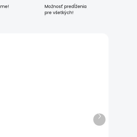
ame!
Možnosť predĺženia
pre všetkých!
Ďalší
produkt