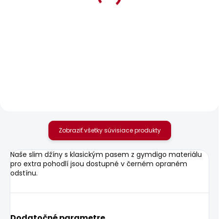
BESTSELLER
BESTSELLER
SKLADOM
SKLADOM
Pánské tričko JACKO
Pánské džíny
TAPERED JEANS
20,85 €
STANLEY
69,36 €
Zobraziť všetky súvisiace produkty
Naše slim džíny s klasickým pasem z gymdigo materiálu
pro extra pohodlí jsou dostupné v černém opraném
odstínu.
Dodatočné parametre