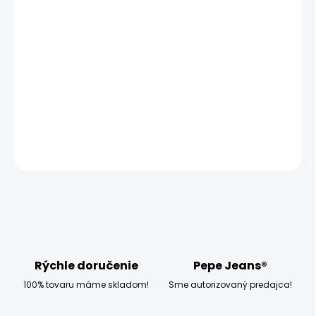
MOŽNOSTI DORUČENIA
−
+
Pridať do košíka
Model měří 186 cm, váží 80 kg a má na sobě velikost W32
L34
DETAILNÉ INFORMÁCIE
OPÝTAŤ SA
STRÁŽIŤ
Rýchle doručenie
Pepe Jeans®
100% tovaru máme skladom!
Sme autorizovaný predajca!