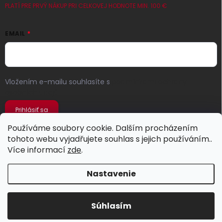
PLATÍ PRE PRVÝ NÁKUP PRI CELKOVEJ HODNOTE MIN. 100 €
EMAIL
Vložením e-mailu souhlasíte s
podmínkami ochrany
osobních údajů
Prihlásiť sa
Používáme soubory cookie. Dalším procházením
tohoto webu vyjadřujete souhlas s jejich používáním..
Více informací
zde
.
Nastavenie
Copyright 2026
Jeans Store
. Všetky práva vyhradené.
Súhlasím
Vytvoril Shoptet