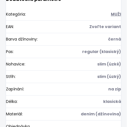
Kategória
:
MUŽI
EAN
:
Zvoľte variant
Barva džínoviny
:
černá
Pas
:
regular (klasický)
Nohavice
:
slim (úzké)
Střih
:
slim (úzký)
Zapínání
:
na zip
Délka
:
klasická
Materiál
:
denim (džínovina)
Objednávka