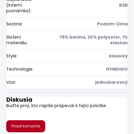
(interní
B2B
poznámka)
:
Sezóna
:
Podzim-Zima
Složení
79% bavlna, 20% polyester, 1%
materiálu
:
elastan
Style
:
klasický
Technologie
:
GYMDIGO
Vzor
:
jednobarevný
Diskusia
Buďte prvý, kto napíše príspevok k tejto položke.
Pridať komentár