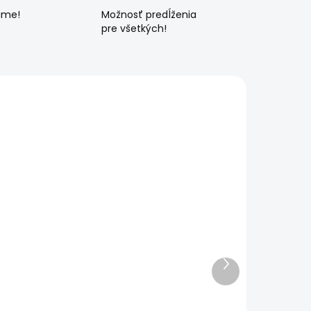
ame!
Možnosť predĺženia
pre všetkých!
Ďalší
produkt