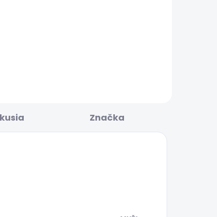
BESTSELLER
LADOM
SKLADOM
LAR
Pánské tričko EGGO N
20,90 €
skusia
Značka