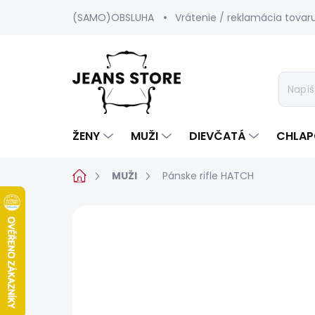
Prejsť
(SAMO)OBSLUHA
Vrátenie / reklamácia tovar
na
obsah
ŽENY
MUŽI
DIEVČATÁ
CHLAP
Domov
MUŽI
Pánske rifle HATCH
Neohodnotené
Podrobnosti hod
BESTSELLER
SALECODE:SRPEN:15:%