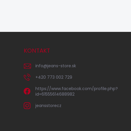
KONTAKT
info
@
jeans-store.sk
+420 773 002 729
https://www.facebook.com/profile.php?
id=61555614688982
jeansstorecz