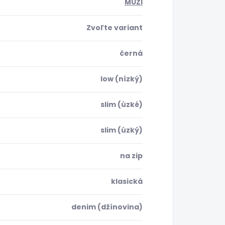
MUŽI
Zvoľte variant
černá
low (nízký)
slim (úzké)
slim (úzký)
na zip
klasická
denim (džínovina)