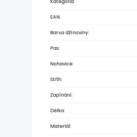
Kategória
:
EAN
:
Barva džínoviny
:
Pas
:
Nohavice
:
Střih
:
Zapínání
:
Délka
:
Materiál
: