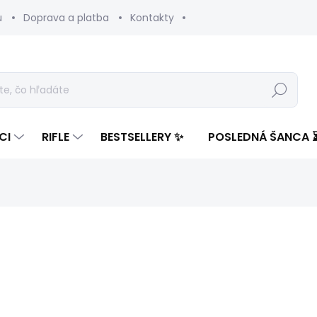
u
Doprava a platba
Kontakty
Hľadať
CI
RIFLE
BESTSELLERY ✨
POSLEDNÁ ŠANCA 
notenia
ZNAČKA:
PEPE JEANS
136,27 €
75,4
Jednotková
SKLADOM
(1 KS)
cena: