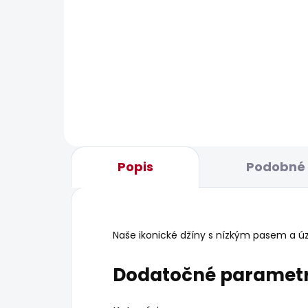
BESTSELLER
BESTS
SKLADOM
Pánské džíny STRAIGHT
Pán
JEANS CASH SUMMER
20,
77,86 €
Popis
Podobné 
Naše ikonické džíny s nízkým pasem a 
Dodatočné paramet