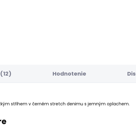
ELLER
SKLADOM
SK
ské tričko EGGO N
Pánská bunda REGU
JACKET
90 €
53,33 €
(12)
Hodnotenie
Di
úzkým střihem v černém stretch denimu s jemným oplachem.
re