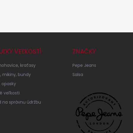
UĽKY VEĽKOSTÍ
ZNAČKY
 nohavice, kraťasy
Pepe Jeans
á, mikiny, bundy
Salsa
 opasky
é veľkosti
 na správnu údržbu