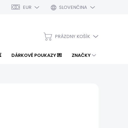
EUR
SLOVENČINA
PRÁZDNY KOŠÍK
NÁKUPNÝ
KOŠÍK
⏳
DÁRKOVÉ POUKAZY 💌
ZNAČKY
6 €