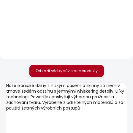
SKLADOM
SKLADOM
Pánské kraťasy
Pánské tričko
RELAXED TWILL PULL
ORIGINAL BASIC 3N
ON SHORT
18,13 €
42,94 €
Zobraziť všetky súvisiace produkty
Naše ikonické džíny s nízkým pasem a skinny střihem v
tmavě šedém odstínu s jemnými whiskering detaily. Díky
technologii Powerflex poskytují výbornou pružnost a
zachování tvaru. Vyrobené z udržitelných materiálů a za
použití šetrných výrobních postupů