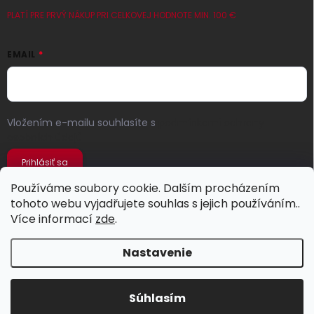
PLATÍ PRE PRVÝ NÁKUP PRI CELKOVEJ HODNOTE MIN. 100 €
EMAIL
Vložením e-mailu souhlasíte s
podmínkami ochrany
osobních údajů
Prihlásiť sa
Používáme soubory cookie. Dalším procházením
tohoto webu vyjadřujete souhlas s jejich používáním..
Více informací
zde
.
Nastavenie
Copyright 2026
Jeans Store
. Všetky práva vyhradené.
Súhlasím