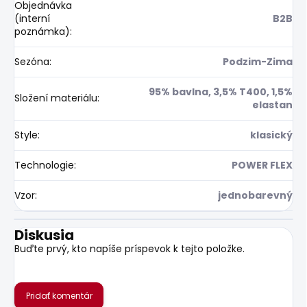
Objednávka
(interní
B2B
poznámka)
:
Sezóna
:
Podzim-Zima
95% bavlna, 3,5% T400, 1,5%
Složení materiálu
:
elastan
Style
:
klasický
Technologie
:
POWER FLEX
Vzor
:
jednobarevný
Diskusia
Buďte prvý, kto napíše príspevok k tejto položke.
Pridať komentár