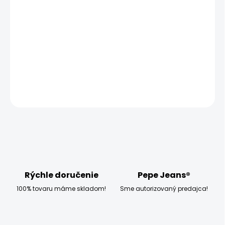
−
+
Pridať do košíka
Model měří 186 cm, váží 80 kg a má na sobě velikost W32
L34
DETAILNÉ INFORMÁCIE
OPÝTAŤ SA
STRÁŽIŤ
Rýchle doručenie
Pepe Jeans®
100% tovaru máme skladom!
Sme autorizovaný predajca!