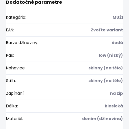
Dodatočné parametre
Kategória
:
MUŽI
EAN
:
Zvoľte variant
Barva džínoviny
:
šedá
Pas
:
low (nízký)
Nohavice
:
skinny (na tělo)
Střih
:
skinny (na tělo)
Zapínání
:
na zip
Délka
:
klasická
Materiál
:
denim (džínovina)