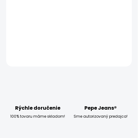
MOŽNOSTI
DORUČENIA
−
+
Pridať do košíka
DETAILNÉ INFORMÁCIE
OPÝTAŤ SA
STRÁŽIŤ
Rýchle doručenie
Pepe Jeans®
100% tovaru máme skladom!
Sme autorizovaný predajca!