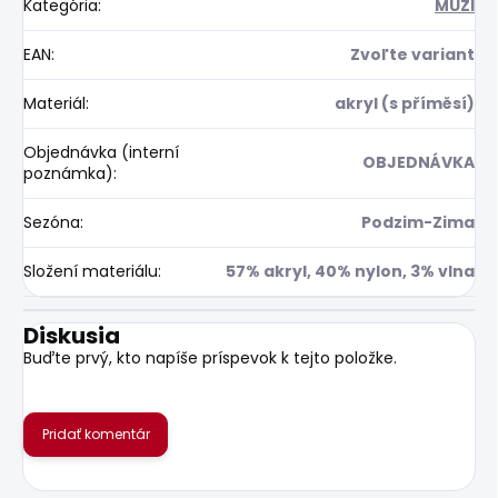
Kategória
:
MUŽI
EAN
:
Zvoľte variant
Materiál
:
akryl (s příměsí)
Objednávka (interní
OBJEDNÁVKA
poznámka)
:
Sezóna
:
Podzim-Zima
Složení materiálu
:
57% akryl, 40% nylon, 3% vlna
Diskusia
Buďte prvý, kto napíše príspevok k tejto položke.
Pridať komentár