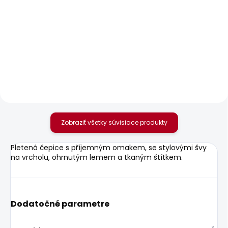
SKLADOM
SKLADOM
Pánské tričko EGGO N
Pánské džíny
STRAIGHT JEANS
26,09 €
CASH FS STONE GREY
89,13 €
Zobraziť všetky súvisiace produkty
Pletená čepice s příjemným omakem, se stylovými švy
na vrcholu, ohrnutým lemem a tkaným štítkem.
Dodatočné parametre