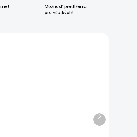
ame!
Možnosť predĺženia
pre všetkých!
Ďalší
produkt