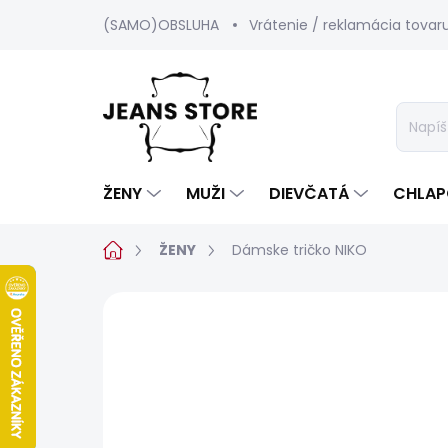
Prejsť
(SAMO)OBSLUHA
Vrátenie / reklamácia tovar
na
obsah
ŽENY
MUŽI
DIEVČATÁ
CHLAP
Domov
ŽENY
Dámske tričko NIKO
Neohodnotené
Podrobnosti hod
SALECODE:SRPEN:15:%