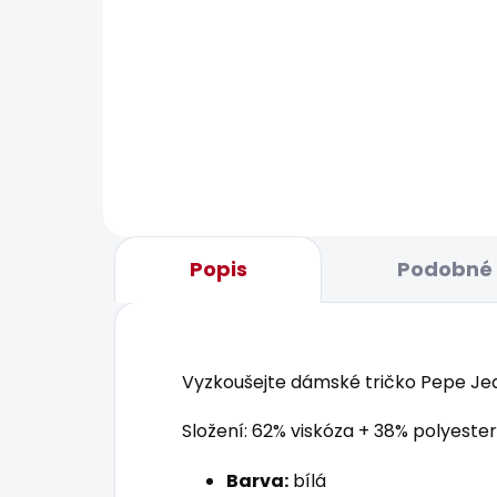
POSL
SKLADOM
Dámské tričko MAE V
Dám
NECK
JEA
20,92 €
24,
Popis
Podobné 
Vyzkoušejte dámské tričko Pepe Jean
Složení: 62% viskóza + 38% polyester
Barva:
bílá