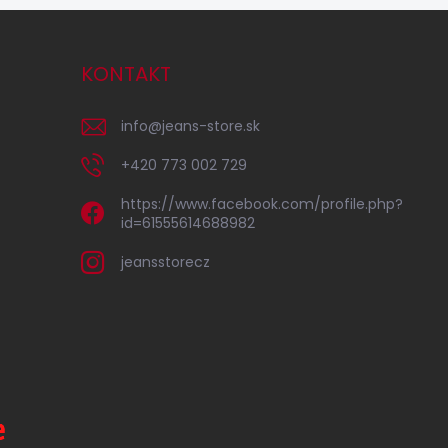
KONTAKT
info
@
jeans-store.sk
+420 773 002 729
https://www.facebook.com/profile.php?
id=61555614688982
jeansstorecz