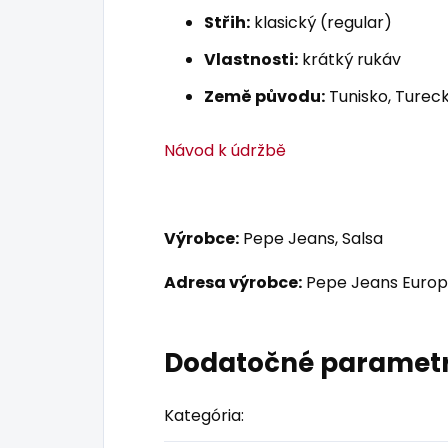
Střih:
klasický (regular)
Vlastnosti:
krátký rukáv
Země původu:
Tunisko, Tureck
Návod k údržbě
Výrobce:
Pepe Jeans, Salsa
Adresa výrobce:
Pepe Jeans Europ
Dodatočné paramet
Kategória
: