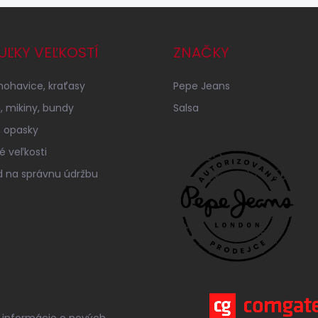
UĽKY VEĽKOSTÍ
ZNAČKY
 nohavice, kraťasy
Pepe Jeans
á, mikiny, bundy
Salsa
 opasky
é veľkosti
 na správnu údržbu