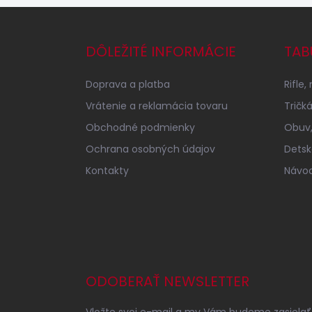
Z
á
p
DÔLEŽITÉ INFORMÁCIE
TAB
ä
t
Doprava a platba
Rifle,
i
e
Vrátenie a reklamácia tovaru
Tričk
Obchodné podmienky
Obuv,
Ochrana osobných údajov
Detsk
Kontakty
Návod
ODOBERAŤ NEWSLETTER