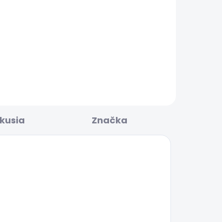
BESTSELLER
LADOM
SKLADOM
TED
Dámské džíny STRAIGHT
JEANS LW VENUS
80,07 €
skusia
Značka