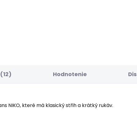
EDNÍ ŠANCE
BESTSELLER
SKLADOM
SK
ské džíny TAPERED
Dámské kraťasy FIT
NS HW
SHORT MW POPPY
60 €
49,57 €
(12)
Hodnotenie
Di
s NIKO, které má klasický střih a krátký rukáv.