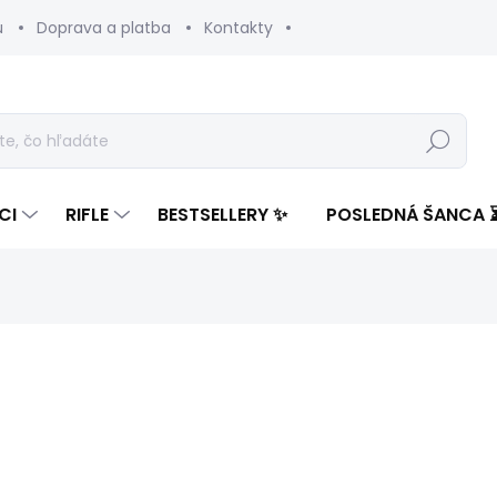
u
Doprava a platba
Kontakty
Hľadať
CI
RIFLE
BESTSELLERY ✨
POSLEDNÁ ŠANCA 
notenia
ZNAČKA:
PEPE JEANS
66,10 €
23,89
Jednotková
ZVOĽTE VARIANT
cena: