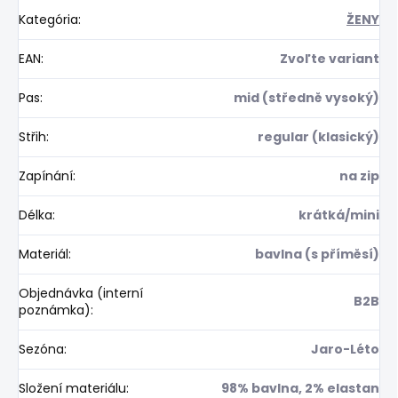
Kategória
:
ŽENY
EAN
:
Zvoľte variant
Pas
:
mid (středně vysoký)
Střih
:
regular (klasický)
Zapínání
:
na zip
Délka
:
krátká/mini
Materiál
:
bavlna (s příměsí)
Objednávka (interní
B2B
poznámka)
:
Sezóna
:
Jaro-Léto
Složení materiálu
:
98% bavlna, 2% elastan