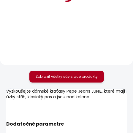
BESTSELLER
SKLADOM
SKLADOM
Dámské džíny FLARE
Dámské džíny LOOSE
JEANS MW VENUS
STRAIGHT LW NICKY
77,68 €
88,85 €
Zobraziť všetky súvisiace produkty
Vyzkoušejte dámské kraťasy Pepe Jeans JUNIE, které mají
úzký střih, klasický pas a jsou nad kolena.
Dodatočné parametre