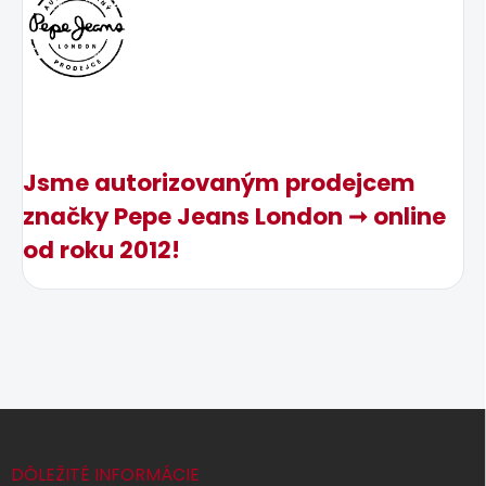
Jsme autorizovaným prodejcem
značky Pepe Jeans London ➞ online
od roku 2012!
Z
á
p
DÔLEŽITÉ INFORMÁCIE