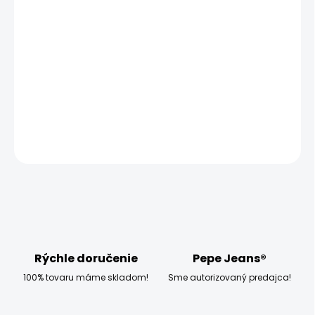
−
+
Pridať do košíka
Modelka měří 173 cm, váží 54 kg a má na sobě velikost
W28
DETAILNÉ INFORMÁCIE
OPÝTAŤ SA
STRÁŽIŤ
Rýchle doručenie
Pepe Jeans®
100% tovaru máme skladom!
Sme autorizovaný predajca!