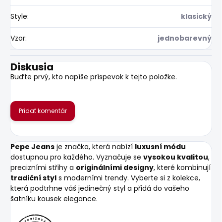
Style
:
klasický
Vzor
:
jednobarevný
Diskusia
Buďte prvý, kto napíše príspevok k tejto položke.
Pridať komentár
Pepe Jeans
je značka, která nabízí
luxusní módu
dostupnou pro každého. Vyznačuje se
vysokou kvalitou
,
precizními střihy a
originálními designy
, které kombinují
tradiční styl
s moderními trendy. Vyberte si z kolekce,
která podtrhne váš jedinečný styl a přidá do vašeho
šatníku kousek elegance.