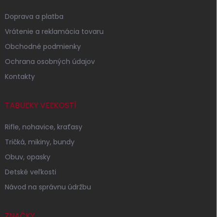
ä
t
Doprava a platba
i
Vrátenie a reklamácia tovaru
e
Obchodné podmienky
Ochrana osobných údajov
Kontakty
TABUĽKY VEĽKOSTÍ
Rifle, nohavice, kraťasy
Tričká, mikiny, bundy
Obuv, opasky
Detské veľkosti
Návod na správnu údržbu
ZNAČKY