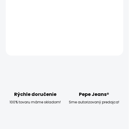
−
+
Pridať do košíka
Modelka měří 173 cm, váží 54 kg a má na sobě velikost 28
DETAILNÉ INFORMÁCIE
OPÝTAŤ SA
STRÁŽIŤ
Rýchle doručenie
Pepe Jeans®
100% tovaru máme skladom!
Sme autorizovaný predajca!