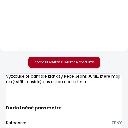
SKLADOM
SKLADOM
Dámské kalhoty
Dámské džíny SOHO
SOHO
80,01 €
36,02 €
Zobraziť všetky súvisiace produkty
Vyzkoušejte dámské kraťasy Pepe Jeans JUNIE, které mají
úzký střih, klasický pas a jsou nad kolena.
Dodatočné parametre
Kategória
:
ŽENY