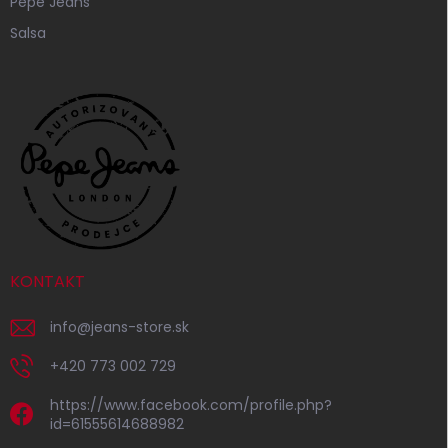
Pepe Jeans
Salsa
KONTAKT
info
@
jeans-store.sk
+420 773 002 729
https://www.facebook.com/profile.php?
id=61555614688982