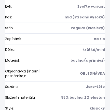
EAN
:
Zvoľte variant
Pas
:
mid (středně vysoký)
Střih
:
regular (klasický)
Zapínání
:
na zip
Délka
:
krátká/mini
Materiál
:
bavlna (s příměsí)
Objednávka (interní
OBJEDNÁVKA
poznámka)
:
Sezóna
:
Jaro-Léto
Složení materiálu
:
98% bavlna, 2% elastan
Style
:
klasický