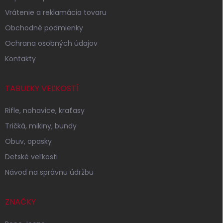
i
Vrátenie a reklamácia tovaru
e
Obchodné podmienky
Ochrana osobných údajov
Kontakty
TABUĽKY VEĽKOSTÍ
Rifle, nohavice, kraťasy
Tričká, mikiny, bundy
Obuv, opasky
Detské veľkosti
Návod na správnu údržbu
ZNAČKY