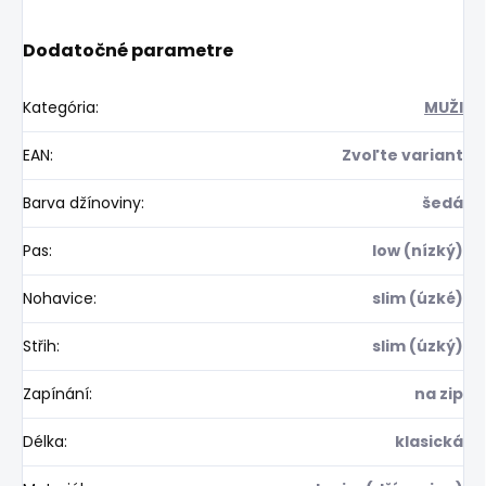
Dodatočné parametre
Kategória
:
MUŽI
EAN
:
Zvoľte variant
Barva džínoviny
:
šedá
Pas
:
low (nízký)
Nohavice
:
slim (úzké)
Střih
:
slim (úzký)
Zapínání
:
na zip
Délka
:
klasická