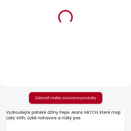
BESTSELLER
BESTSELLER
SKLADOM
SKLADOM
Pánské džíny
Pánské tričko EGGO N
TAPERED JEANS
20,85 €
STANLEY FS BLEACH
BLUE
80,36 €
Zobraziť všetky súvisiace produkty
Vyzkoušejte pánské džíny Pepe Jeans HATCH, které mají
úzký střih, úzké nohavice a nízký pas.