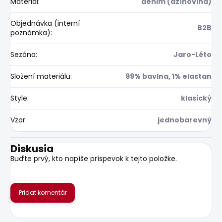
Materiál
:
denim (džínovina)
Objednávka (interní
B2B
poznámka)
:
Sezóna
:
Jaro-Léto
Složení materiálu
:
99% bavlna, 1% elastan
Style
:
klasický
Vzor
:
jednobarevný
Diskusia
Buďte prvý, kto napíše príspevok k tejto položke.
Pridať komentár