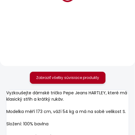
SKLADOM
SKLADOM
Dámské tričko MILLIE
Dámské kraťasy
RELAXED SHORT MW
25,14 €
SIOUXIE
56,79 €
Zobraziť všetky súvisiace produkty
Vyzkoušejte dámské tričko Pepe Jeans HARTLEY, které má
klasický střih a krátký rukáv.
Modelka měří 173 cm, váží 54 kg a má na sobě velikost S.
Složení: 100% bavlna