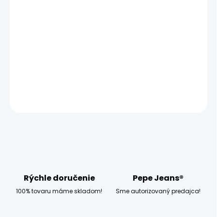
−
+
Pridať do košíka
Vyzkoušejte dámské tričko Pepe Jeans HARTLEY, které má
klasický střih a krátký rukáv.
DETAILNÉ INFORMÁCIE
OPÝTAŤ SA
STRÁŽIŤ
Rýchle doručenie
Pepe Jeans®
100% tovaru máme skladom!
Sme autorizovaný predajca!