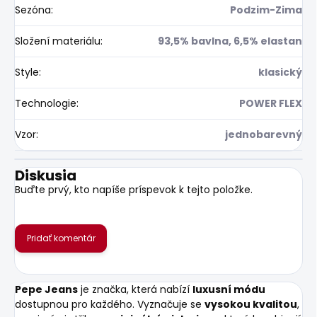
Sezóna
:
Podzim-Zima
Složení materiálu
:
93,5% bavlna, 6,5% elastan
Style
:
klasický
Technologie
:
POWER FLEX
Vzor
:
jednobarevný
Diskusia
Buďte prvý, kto napíše príspevok k tejto položke.
Pridať komentár
Pepe Jeans
je značka, která nabízí
luxusní módu
dostupnou pro každého. Vyznačuje se
vysokou kvalitou
,