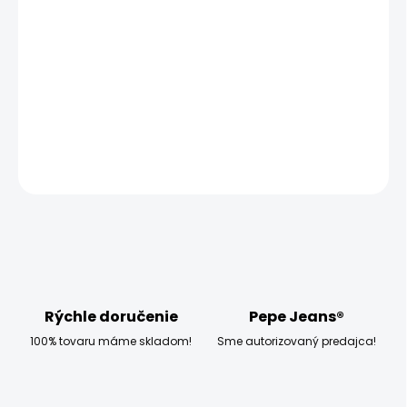
−
+
Pridať do košíka
Model měří 186 cm, váží 80 kg a má na sobě velikost W32
L32
DETAILNÉ INFORMÁCIE
OPÝTAŤ SA
STRÁŽIŤ
Rýchle doručenie
Pepe Jeans®
100% tovaru máme skladom!
Sme autorizovaný predajca!