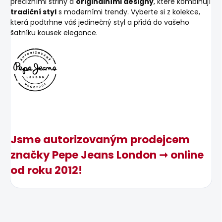
precizními střihy a
originálními designy
, které kombinují
tradiční styl
s moderními trendy. Vyberte si z kolekce,
která podtrhne váš jedinečný styl a přidá do vašeho
šatníku kousek elegance.
Jsme autorizovaným prodejcem
značky Pepe Jeans London ➞ online
od roku 2012!