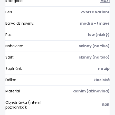
Kategória
:
MUŽI
EAN
:
Zvoľte variant
Barva džínoviny
:
modrá - tmavě
Pas
:
low (nízký)
Nohavice
:
skinny (na tělo)
Střih
:
skinny (na tělo)
Zapínání
:
na zip
Délka
:
klasická
Materiál
:
denim (džínovina)
Objednávka (interní
B2B
poznámka)
: