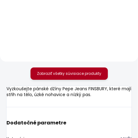
SKLADOM
SKLADOM
Pánské džíny
Pánské džíny
FINSBURY
STRAIGHT JEANS
CASH
80,55 €
80,55 €
Zobraziť všetky súvisiace produkty
Vyzkoušejte pánské džíny Pepe Jeans FINSBURY, které mají
střih na tělo, úzké nohavice a nízký pas.
Dodatočné parametre