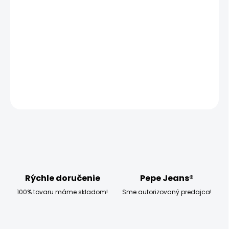
−
+
Pridať do košíka
Vyzkoušejte pánské tričko Pepe Jeans EGGO LONG, které
má klasický střih a dlouhý rukáv.
DETAILNÉ INFORMÁCIE
OPÝTAŤ SA
STRÁŽIŤ
Rýchle doručenie
Pepe Jeans®
100% tovaru máme skladom!
Sme autorizovaný predajca!