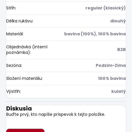
Střih
:
regular (klasický)
Délka rukávu
:
dlouhý
Materiál
:
bavlna (100%), 100% bavlna
Objednávka (interní
B2B
poznámka)
:
Sezóna
:
Podzim-Zima
Složení materiálu
:
100% bavlna
Výstřih
:
kulatý
Diskusia
Buďte prvý, kto napíše príspevok k tejto položke.