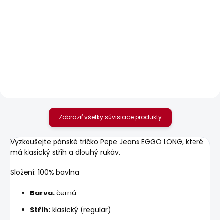
SKLADOM
SKLADOM
Pánský svetr ANDRE V
Pánská mikina GIO
NECK
CREW
35,36 €
49,69 €
Zobraziť všetky súvisiace produkty
Vyzkoušejte pánské tričko Pepe Jeans EGGO LONG, které
má klasický střih a dlouhý rukáv.
Složení: 100% bavlna
Barva:
černá
Střih:
klasický (regular)