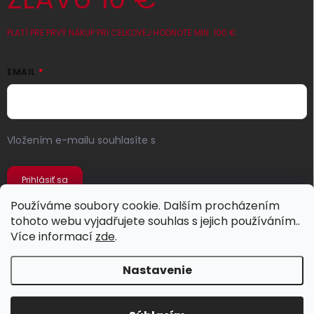
PLATÍ PRE PRVÝ NÁKUP PRI CELKOVEJ HODNOTE MIN. 100 €
EMAIL
Vložením e-mailu souhlasíte s
podmínkami ochrany
osobních údajů
Prihlásiť sa
Používáme soubory cookie. Dalším procházením
tohoto webu vyjadřujete souhlas s jejich používáním..
Více informací
zde
.
Nastavenie
Copyright 2026
Jeans Store
. Všetky práva vyhradené.