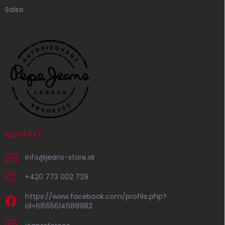
Salsa
KONTAKT
info
@
jeans-store.sk
+420 773 002 729
https://www.facebook.com/profile.php?
id=61555614688982