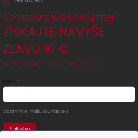
jeansstorecz
ODOBERAJTE NÁŠ NEWSLETTER!
ZÍSKAJTE NAVYŠE
ZĽAVU 10 €
PLATÍ PRE PRVÝ NÁKUP PRI CELKOVEJ HODNOTE MIN. 100 €
EMAIL
Vložením e-mailu souhlasíte s
podmínkami ochrany
osobních údajů
Prihlásiť sa