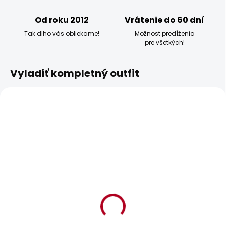
Od roku 2012
Vrátenie do 60 dní
Tak dlho vás obliekame!
Možnosť predĺženia
pre všetkých!
Vyladiť kompletný outfit
BESTSELLER
BESTSELLER