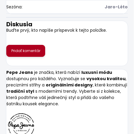
Sezóna
:
Jaro-Léto
Diskusia
Buďte prvý, kto napíše príspevok k tejto položke.
Pridať komentár
Pepe Jeans
je značka, která nabízí
luxusní módu
dostupnou pro každého. Vyznačuje se
vysokou kvalitou
,
precizními střihy a
originálními designy
, které kombinují
tradiční styl
s moderními trendy. Vyberte si z kolekce,
která podtrhne váš jedinečný styl a přidá do vašeho
šatníku kousek elegance.