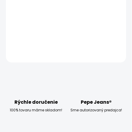
−
+
Pridať do košíka
Vyzkoušejte dámské prádlo Pepe Jeans DOT 3PK BIKINI.
DETAILNÉ INFORMÁCIE
OPÝTAŤ SA
STRÁŽIŤ
Rýchle doručenie
Pepe Jeans®
100% tovaru máme skladom!
Sme autorizovaný predajca!