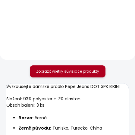
SKLADOM
SKLADOM
Dámské džíny SLIM
Dámské džíny GEN
JEANS MW GEN PUSH
77,45 €
UP
69,52 €
Zobraziť všetky súvisiace produkty
Vyzkoušejte dámské prádlo Pepe Jeans DOT 3PK BIKINI.
Složení: 93% polyester + 7% elastan
Obsah balení: 3 ks
Barva:
černá
Země původu:
Tunisko, Turecko, China