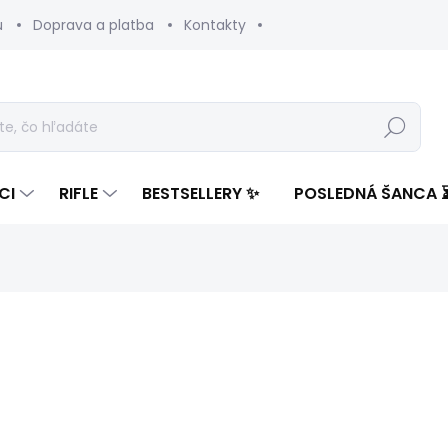
u
Doprava a platba
Kontakty
Hľadať
CI
RIFLE
BESTSELLERY ✨
POSLEDNÁ ŠANCA 
notenia
ZNAČKA:
PEPE JEANS
45,39 €
21,60
Jednotková
SKLADOM
(1 KS)
cena: