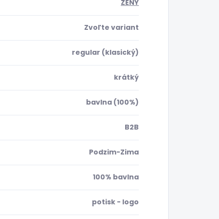
ŽENY
Zvoľte variant
regular (klasický)
krátký
bavlna (100%)
B2B
Podzim-Zima
100% bavlna
potisk - logo