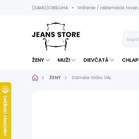
Prejsť
(SAMO)OBSLUHA
Vrátenie / reklamácia tovar
na
obsah
ŽENY
MUŽI
DIEVČATÁ
CHLAP
Domov
ŽENY
Dámske tričko VAL
Neohodnotené
Podrobnosti hod
SALECODE:SRPEN:15:%