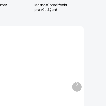
ame!
Možnosť predĺženia
pre všetkých!
Ďalší
produkt