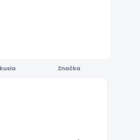
POSLEDNÍ ŠANCE
LADOM
SKLADOM
OMA
Dámské kalhoty TESSA
24,58 €
skusia
Značka