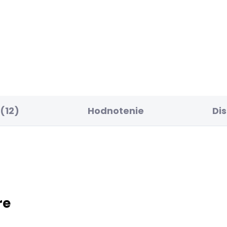
ELLER
SKLADOM
SK
ské kalhoty SOHO
Dámské tričko BLO
02 €
18,17 €
(12)
Hodnotenie
Di
re