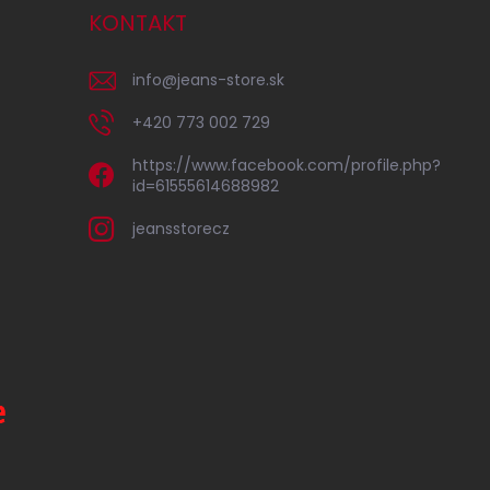
KONTAKT
info
@
jeans-store.sk
+420 773 002 729
https://www.facebook.com/profile.php?
id=61555614688982
jeansstorecz