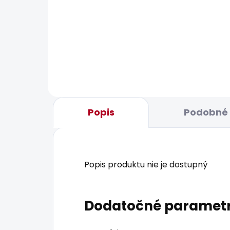
BESTS
SKLADOM
Dámské tričko NADIRA
Dám
32,42 €
36,
Popis
Podobné 
Popis produktu nie je dostupný
Dodatočné paramet