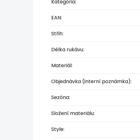
Kategória
:
EAN
:
Střih
:
Délka rukávu
:
Materiál
:
Objednávka (interní poznámka)
:
Sezóna
:
Složení materiálu
:
Style
: