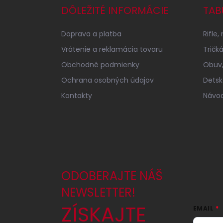
p
DÔLEŽITÉ INFORMÁCIE
TAB
ä
t
Doprava a platba
Rifle,
i
e
Vrátenie a reklamácia tovaru
Tričk
Obchodné podmienky
Obuv,
Ochrana osobných údajov
Detsk
Kontakty
Návod
ODOBERAJTE NÁŠ
NEWSLETTER!
ZÍSKAJTE
EMAIL