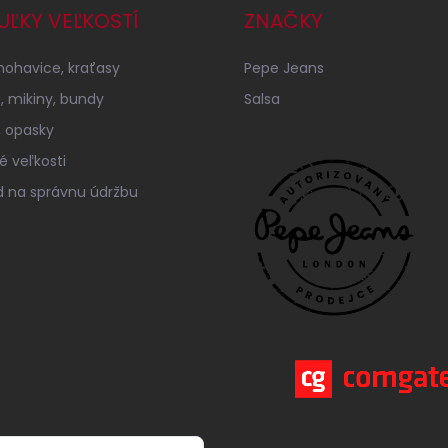
UĽKY VEĽKOSTÍ
ZNAČKY
 nohavice, kraťasy
Pepe Jeans
á, mikiny, bundy
Salsa
 opasky
é veľkosti
 na správnu údržbu