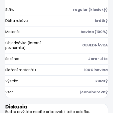
Střih
:
regular (klasický)
Délka rukávu
:
krátký
Materiál
:
bavlna (100%)
Objednávka (interní
OBJEDNÁVKA
poznámka)
:
Sezóna
:
Jaro-Léto
Složení materiálu
:
100% bavlna
Výstřih
:
kulatý
Vzor
:
jednobarevný
Diskusia
Buďte prvý, kto napíše príspevok k tejto položke.