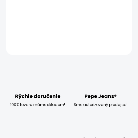
MOŽNOSTI
DORUČENIA
−
+
Pridať do košíka
OPÝTAŤ SA
STRÁŽIŤ
Rýchle doručenie
Pepe Jeans®
100% tovaru máme skladom!
Sme autorizovaný predajca!