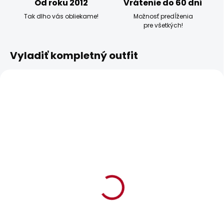
Od roku 2012
Vrátenie do 60 dní
Tak dlho vás obliekame!
Možnosť predĺženia
pre všetkých!
Vyladiť kompletný outfit
BESTSELLER
SKLADOM
SKLADOM