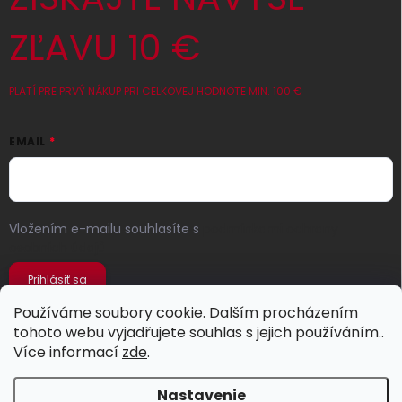
ZĽAVU 10 €
PLATÍ PRE PRVÝ NÁKUP PRI CELKOVEJ HODNOTE MIN. 100 €
EMAIL
Vložením e-mailu souhlasíte s
podmínkami ochrany
osobních údajů
Prihlásiť sa
Používáme soubory cookie. Dalším procházením
tohoto webu vyjadřujete souhlas s jejich používáním..
Více informací
zde
.
Nastavenie