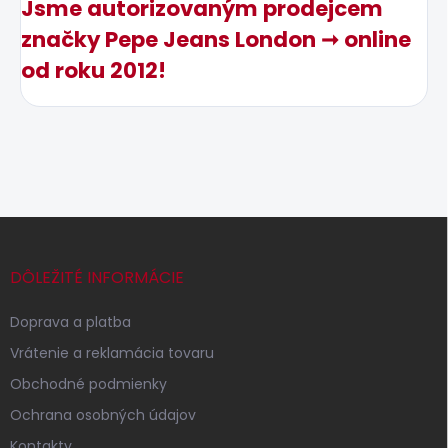
Jsme autorizovaným prodejcem
značky Pepe Jeans London ➞ online
od roku 2012!
Z
á
p
DÔLEŽITÉ INFORMÁCIE
ä
t
Doprava a platba
i
Vrátenie a reklamácia tovaru
e
Obchodné podmienky
Ochrana osobných údajov
Kontakty