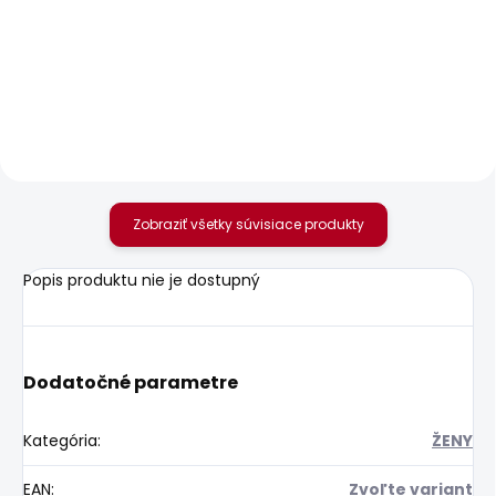
Dámské kraťasy
Dámské kraťasy MID
CROP LW VENUS
WAIST REGULAR
CHINO SHORT VANIA
60,38 €
42,94 €
Zobraziť všetky súvisiace produkty
Popis produktu nie je dostupný
Dodatočné parametre
Kategória
:
ŽENY
EAN
:
Zvoľte variant