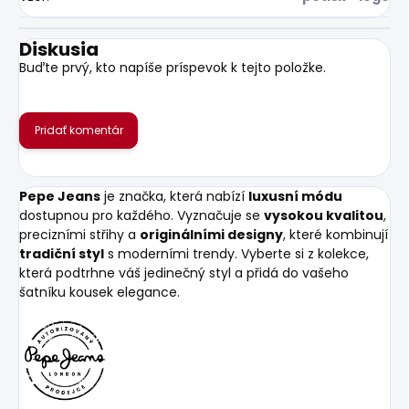
Diskusia
Buďte prvý, kto napíše príspevok k tejto položke.
Pridať komentár
Pepe Jeans
je značka, která nabízí
luxusní módu
dostupnou pro každého. Vyznačuje se
vysokou kvalitou
,
precizními střihy a
originálními designy
, které kombinují
tradiční styl
s moderními trendy. Vyberte si z kolekce,
která podtrhne váš jedinečný styl a přidá do vašeho
šatníku kousek elegance.