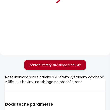
BESTSELLER
SKLADOM
SKLADOM
Dámské džíny LOOSE
Dámské kraťasy
STRAIGHT LW NICKY
REGULAR SHORT LW
SIOUXIE
89,05 €
43,04 €
od
Zobraziť všetky súvisiace produkty
Naše ikonické slim fit tričko s kulatým výstřihem vyrobené
z 95% BCI bavlny. Potisk loga na přední straně.
Dodatočné parametre