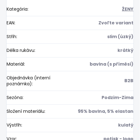
Kategória
:
ŽENY
EAN
:
Zvoľte variant
Střih
:
slim (úzký)
Délka rukávu
:
krátký
Materiál
:
bavlna (s příměsí)
Objednávka (interní
B2B
poznámka)
:
Sezóna
:
Podzim-Zima
Složení materiálu
:
95% bavlna, 5% elastan
Výstřih
:
kulatý
Vzor
:
potisk - logo