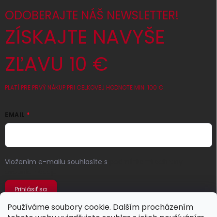
ODOBERAJTE NÁŠ NEWSLETTER!
ZÍSKAJTE NAVYŠE
ZĽAVU 10 €
PLATÍ PRE PRVÝ NÁKUP PRI CELKOVEJ HODNOTE MIN. 100 €
EMAIL
Vložením e-mailu souhlasíte s
podmínkami ochrany
osobních údajů
Prihlásiť sa
Používáme soubory cookie. Dalším procházením