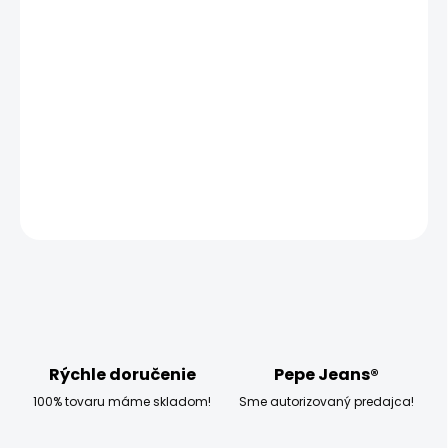
MOŽNOSTI DORUČENIA
−
+
Pridať do košíka
Modelka měří 173 cm, váží 54 kg a má na sobě velikost S
DETAILNÉ INFORMÁCIE
OPÝTAŤ SA
STRÁŽIŤ
Rýchle doručenie
Pepe Jeans®
100% tovaru máme skladom!
Sme autorizovaný predajca!