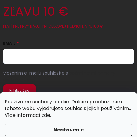
ZĽAVU 10 €
PLATÍ PRE PRVÝ NÁKUP PRI CELKOVEJ HODNOTE MIN. 100 €
EMAIL
Vložením e-mailu souhlasíte s
podmínkami ochrany
osobních údajů
Prihlásiť sa
Používáme soubory cookie. Dalším procházením
tohoto webu vyjadřujete souhlas s jejich používáním..
Více informací
zde
.
Nastavenie