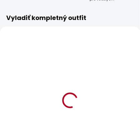
Vyladiť kompletný outfit
POSLEDNÍ ŠANCE
BESTSELLER
SKLADOM
SKLADOM
Dámské džíny SLIM
Dámské džíny SLIM
JEANS UHW SPARKLE
MW GEN