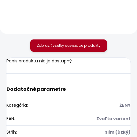
24,58 €
69,52 €
od
Zobraziť všetky súvisiace produkty
Popis produktu nie je dostupný
Dodatočné parametre
Kategória
:
ŽENY
EAN
:
Zvoľte variant
Střih
:
slim (úzký)