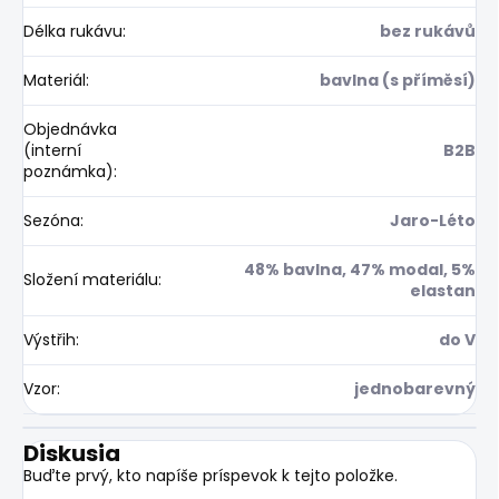
Délka rukávu
:
bez rukávů
Materiál
:
bavlna (s příměsí)
Objednávka
(interní
B2B
poznámka)
:
Sezóna
:
Jaro-Léto
48% bavlna, 47% modal, 5%
Složení materiálu
:
elastan
Výstřih
:
do V
Vzor
:
jednobarevný
Diskusia
Buďte prvý, kto napíše príspevok k tejto položke.