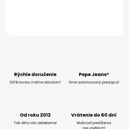
−
+
Pridať do košíka
OPÝTAŤ SA
STRÁŽIŤ
Rýchle doručenie
Pepe Jeans®
100% tovaru máme skladom!
Sme autorizovaný predajca!
Od roku 2012
Vrátenie do 60 dní
Tak dlho vás obliekame!
Možnosť predĺženia
pre všetkých!