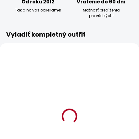
Od roku 2012
Vrátenie do 60 dní
Tak dlho vás obliekame!
Možnosť predĺženia
pre všetkých!
Vyladiť kompletný outfit
POSLEDNÍ ŠANCE
SKLADOM
SKLADOM