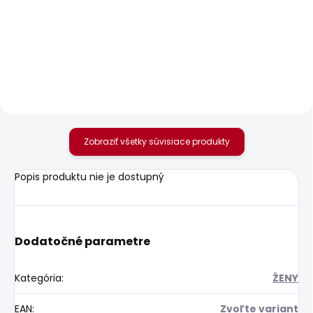
Dámské tričko MILLIE
Dámské džíny SLIM
JEANS MW
25,20 €
24,58 €
Zobraziť všetky súvisiace produkty
Popis produktu nie je dostupný
Dodatočné parametre
Kategória
:
ŽENY
EAN
:
Zvoľte variant