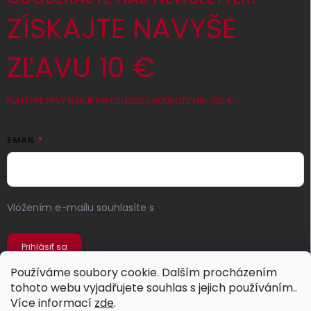
ZÍSKAJTE NAVYŠE
ZĽAVU 10 €
PLATÍ PRE PRVÝ NÁKUP PRI CELKOVEJ HODNOTE MIN. 100 €
EMAIL
Vložením e-mailu souhlasíte s
podmínkami ochrany
osobních údajů
Prihlásiť sa
Používáme soubory cookie. Dalším procházením
tohoto webu vyjadřujete souhlas s jejich používáním..
Více informací
zde
.