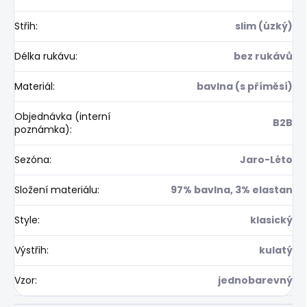
Střih
:
slim (úzký)
Délka rukávu
:
bez rukávů
Materiál
:
bavlna (s příměsí)
Objednávka (interní
B2B
poznámka)
:
Sezóna
:
Jaro-Léto
Složení materiálu
:
97% bavlna, 3% elastan
Style
:
klasický
Výstřih
:
kulatý
Vzor
:
jednobarevný