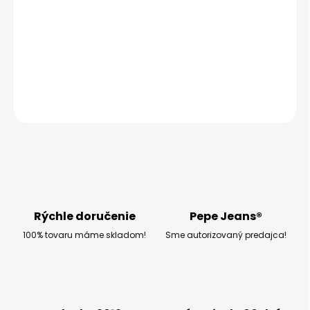
MOŽNOSTI
DORUČENIA
−
+
Pridať do košíka
OPÝTAŤ SA
STRÁŽIŤ
Rýchle doručenie
Pepe Jeans®
100% tovaru máme skladom!
Sme autorizovaný predajca!