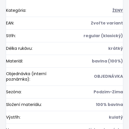
Kategória
:
ŽENY
EAN
:
Zvoľte variant
Střih
:
regular (klasický)
Délka rukávu
:
krátký
Materiál
:
bavlna (100%)
Objednávka (interní
OBJEDNÁVKA
poznámka)
:
Sezóna
:
Podzim-Zima
Složení materiálu
:
100% bavlna
Výstřih
:
kulatý