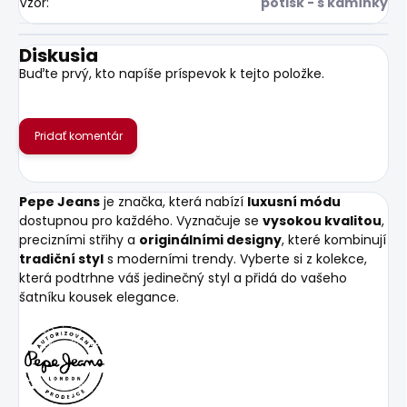
Vzor
:
potisk - s kamínky
Diskusia
Buďte prvý, kto napíše príspevok k tejto položke.
Pridať komentár
Pepe Jeans
je značka, která nabízí
luxusní módu
dostupnou pro každého. Vyznačuje se
vysokou kvalitou
,
precizními střihy a
originálními designy
, které kombinují
tradiční styl
s moderními trendy. Vyberte si z kolekce,
která podtrhne váš jedinečný styl a přidá do vašeho
šatníku kousek elegance.