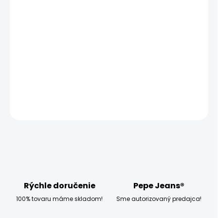
MOŽNOSTI
DORUČENIA
−
+
Pridať do košíka
Modelka měří 173 cm, váží 54 kg a má na sobě velikost S
DETAILNÉ INFORMÁCIE
OPÝTAŤ SA
STRÁŽIŤ
Rýchle doručenie
Pepe Jeans®
100% tovaru máme skladom!
Sme autorizovaný predajca!