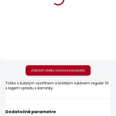
BESTSELLER
BESTSELLER
SKLADOM
SKLADOM
Dámské džíny SLIM
Dámské džíny SLIM
JEANS LW VENUS
JEANS LW VENUS
80,36 €
od
77,68 €
od
Zobraziť všetky súvisiace produkty
Tričko s kulatým výstřihem a krátkým rukávem regular fit
s logem vpředu s kamínky.
Dodatočné parametre