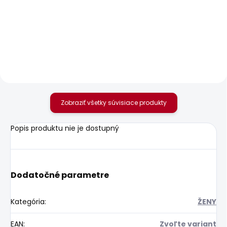
SKLADOM
Dámské džíny GEN
Dámské džíny SLIM
JEANS LW VENUS
88,85 €
77,68 €
od
Zobraziť všetky súvisiace produkty
Popis produktu nie je dostupný
Dodatočné parametre
Kategória
:
ŽENY
EAN
:
Zvoľte variant