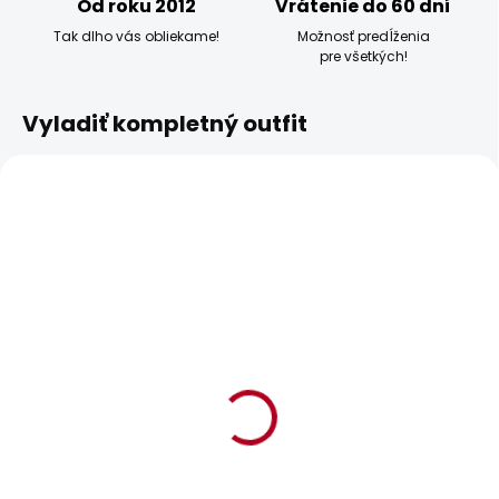
Od roku 2012
Vrátenie do 60 dní
Tak dlho vás obliekame!
Možnosť predĺženia
pre všetkých!
Vyladiť kompletný outfit
BESTSELLER
BESTSELLER
SKLADOM