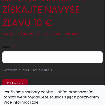
ZÍSKAJTE NAVYŠE
ZĽAVU 10 €
PLATÍ PRE PRVÝ NÁKUP PRI CELKOVEJ HODNOTE MIN. 100 €
EMAIL
Vložením e-mailu souhlasíte s
podmínkami ochrany
osobních údajů
Prihlásiť sa
Používáme soubory cookie. Dalším procházením
tohoto webu vyjadřujete souhlas s jejich používáním..
Více informací
zde
.