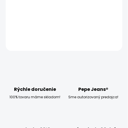
MOŽNOSTI
DORUČENIA
−
+
Pridať do košíka
OPÝTAŤ SA
STRÁŽIŤ
Rýchle doručenie
Pepe Jeans®
100% tovaru máme skladom!
Sme autorizovaný predajca!