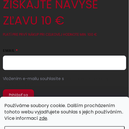
ZÍSKAJTE NAVYŠE
ZĽAVU 10 €
PLATÍ PRE PRVÝ NÁKUP PRI CELKOVEJ HODNOTE MIN. 100 €
EMAIL
Vložením e-mailu souhlasíte s
podmínkami ochrany
osobních údajů
Prihlásiť sa
Používáme soubory cookie. Dalším procházením
tohoto webu vyjadřujete souhlas s jejich používáním..
Více informací
zde
.