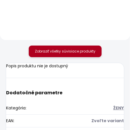
Dámské tričko
Dámská taška DENIM
BLOOMA
TOTE BAG
22,58 €
37,91 €
Zobraziť všetky súvisiace produkty
Popis produktu nie je dostupný
Dodatočné parametre
Kategória
:
ŽENY
EAN
:
Zvoľte variant