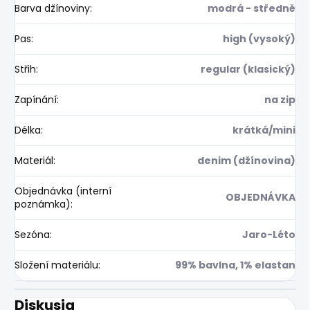
Barva džínoviny
:
modrá - středně
Pas
:
high (vysoký)
Střih
:
regular (klasický)
Zapínání
:
na zip
Délka
:
krátká/mini
Materiál
:
denim (džínovina)
Objednávka (interní
OBJEDNÁVKA
poznámka)
:
Sezóna
:
Jaro-Léto
Složení materiálu
:
99% bavlna, 1% elastan
Diskusia