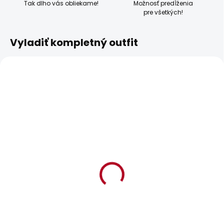
Tak dlho vás obliekame!
Možnosť predĺženia
pre všetkých!
Vyladiť kompletný outfit
BESTSELLER
SKLADOM
SKLADOM