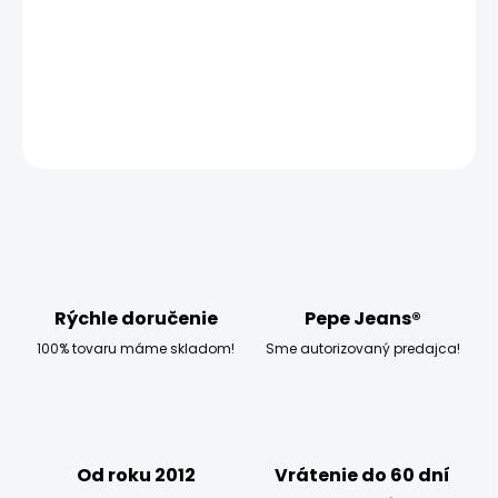
MOŽNOSTI DORUČENIA
−
+
Pridať do košíka
OPÝTAŤ SA
STRÁŽIŤ
Rýchle doručenie
Pepe Jeans®
100% tovaru máme skladom!
Sme autorizovaný predajca!
Od roku 2012
Vrátenie do 60 dní